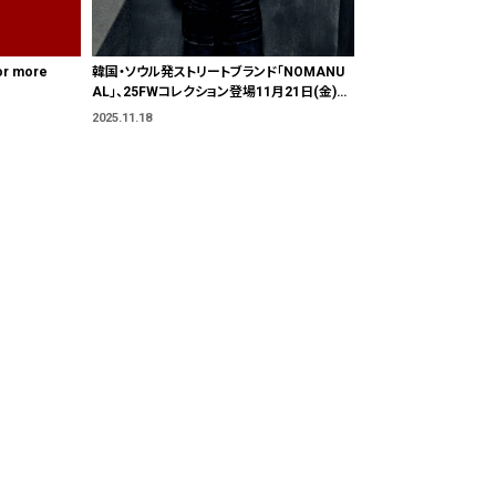
or more
韓国・ソウル発ストリートブランド「NOMANU
AL」、25FWコレクション登場11月21日(金)よ
り発売開始
2025.11.18