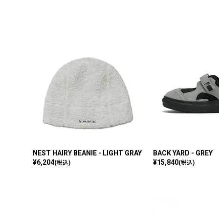
NEST HAIRY BEANIE - LIGHT GRAY
BACK YARD - GREY
¥
6,204
¥
15,840
(税込)
(税込)