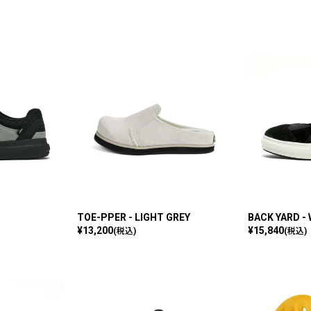
TOE-PPER - LIGHT GREY
BACK YARD -
¥
13,200
¥
15,840
(税込)
(税込)