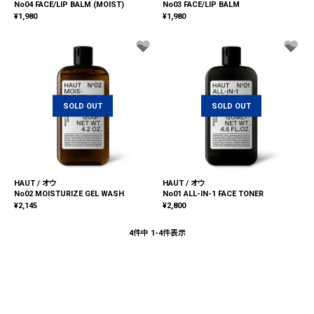
No04 FACE/LIP BALM (MOIST)
No03 FACE/LIP BALM
¥
1,980
¥
1,980
SOLD OUT
SOLD OUT
HAUT / オウ
HAUT / オウ
No02 MOISTURIZE GEL WASH
No01 ALL-IN-1 FACE TONER
¥
2,145
¥
2,800
4
件中
1
-
4
件表示