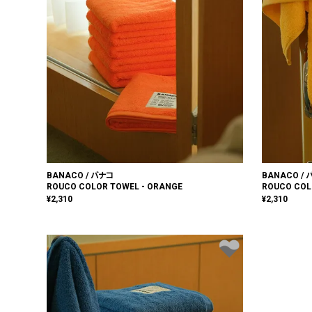
BANACO / バナコ
BANACO /
ROUCO COLOR TOWEL - ORANGE
ROUCO COL
¥
2,310
¥
2,310