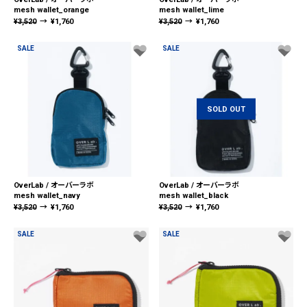
mesh wallet_orange
mesh wallet_lime
¥
3,520
→
¥
1,760
¥
3,520
→
¥
1,760
SALE
SALE
SOLD OUT
OverLab / オーバーラボ
OverLab / オーバーラボ
mesh wallet_navy
mesh wallet_black
¥
3,520
→
¥
1,760
¥
3,520
→
¥
1,760
SALE
SALE