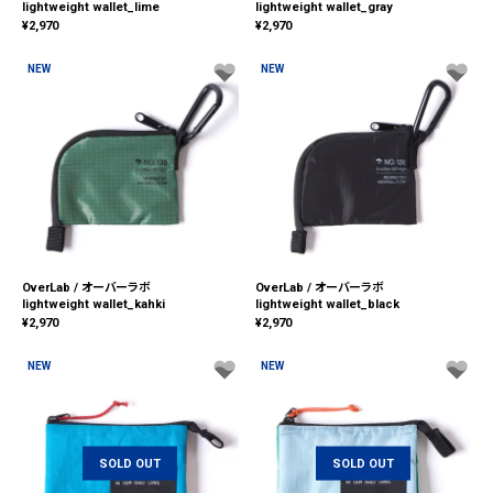
lightweight wallet_lime
lightweight wallet_gray
¥
2,970
¥
2,970
NEW
NEW
OverLab / オーバーラボ
OverLab / オーバーラボ
lightweight wallet_kahki
lightweight wallet_black
¥
2,970
¥
2,970
NEW
NEW
SOLD OUT
SOLD OUT