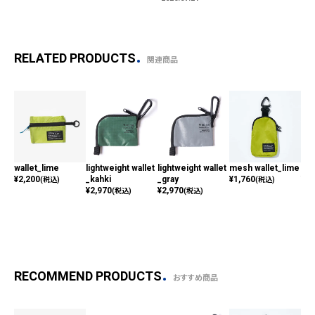
RELATED PRODUCTS
関連商品
wallet_lime
lightweight wallet
lightweight wallet
mesh wallet_lime
car
¥
2,200
_kahki
_gray
¥
1,760
¥
3,
(税込)
(税込)
¥
2,970
¥
2,970
(税込)
(税込)
RECOMMEND PRODUCTS
おすすめ商品