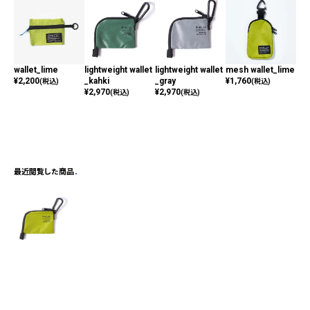
wallet_lime
lightweight wallet
lightweight wallet
mesh wallet_lime
car
¥
2,200
_kahki
_gray
¥
1,760
¥
3,
(税込)
(税込)
¥
2,970
¥
2,970
(税込)
(税込)
最近閲覧した商品