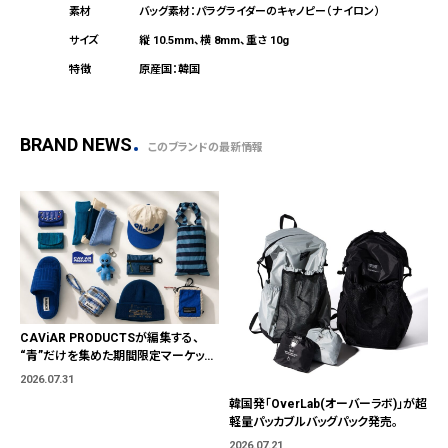
バッグ素材：パラグライダーのキャノピー（ナイロン）
縦 10.5mm、横 8mm、重さ 10g
原産国：韓国
BRAND NEWS
このブランドの最新情報
CAViAR PRODUCTSが編集する、
“青”だけを集めた期間限定マーケット
「BLUE MARKET」が横浜に。ブランド
2026.07.31
ではなく、"色"から出会う。
韓国発「OverLab(オーバーラボ)」が超
軽量パッカブルバッグパック発売。
2026.07.21