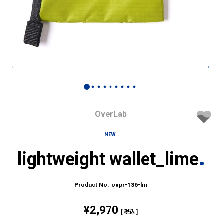
OverLab
NEW
lightweight wallet_lime
ovpr-136-lm
¥
2,970
税込