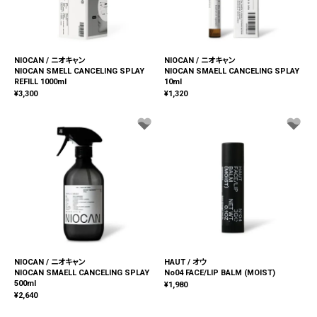
NIOCAN / ニオキャン
NIOCAN / ニオキャン
NIOCAN SMELL CANCELING SPLAY
NIOCAN SMAELL CANCELING SPLAY
REFILL 1000ml
10ml
¥
3,300
¥
1,320
NIOCAN / ニオキャン
HAUT / オウ
NIOCAN SMAELL CANCELING SPLAY
No04 FACE/LIP BALM (MOIST)
500ml
¥
1,980
¥
2,640