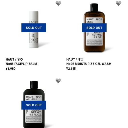
SOLD OUT
SOLD OUT
HAUT / オウ
HAUT / オウ
No03 FACE/LIP BALM
No02 MOISTURIZE GEL WASH
¥
1,980
¥
2,145
SOLD OUT