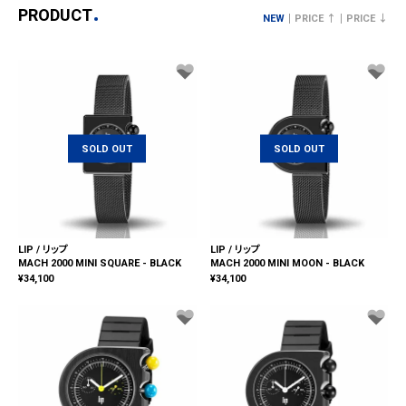
PRODUCT
NEW
PRICE ↑
PRICE ↓
SOLD OUT
SOLD OUT
LIP / リップ
LIP / リップ
MACH 2000 MINI SQUARE - BLACK
MACH 2000 MINI MOON - BLACK
¥
34,100
¥
34,100