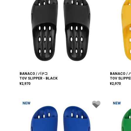
BANACO / バナコ
BANACO /
TOV SLIPPER - BLACK
TOV SLIPPE
¥
2,970
¥
2,970
NEW
NEW