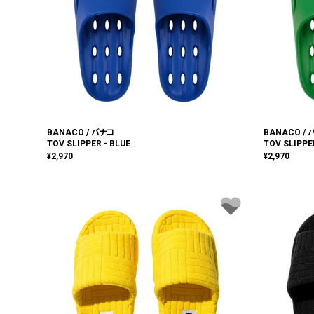
BANACO / バナコ
BANACO /
TOV SLIPPER - BLUE
TOV SLIPPE
¥
2,970
¥
2,970