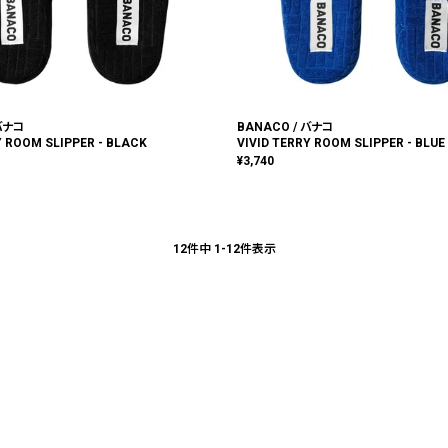
 バナコ
BANACO / バナコ
Y ROOM SLIPPER - BLACK
VIVID TERRY ROOM SLIPPER - BLUE
¥
3,740
12
件中
1
-
12
件表示