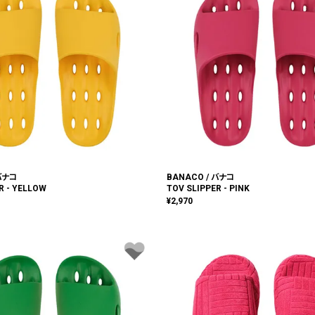
 バナコ
BANACO / バナコ
R - YELLOW
TOV SLIPPER - PINK
¥
2,970