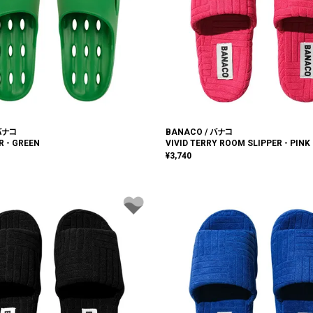
 バナコ
BANACO / バナコ
R - GREEN
VIVID TERRY ROOM SLIPPER - PINK
¥
3,740