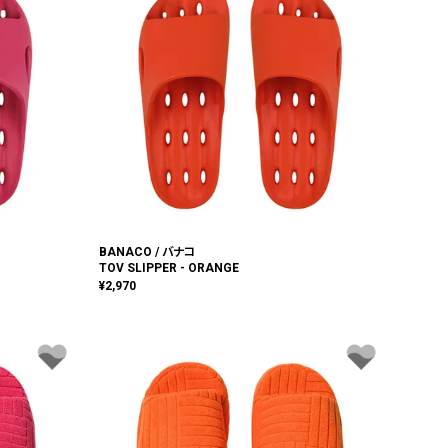
BANACO / バナコ
TOV SLIPPER - ORANGE
¥
2,970