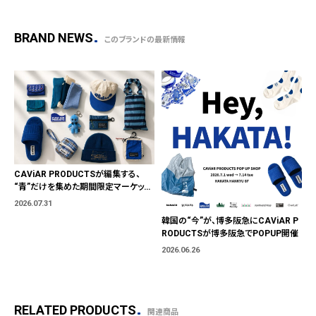
BRAND NEWS
このブランドの最新情報
CAViAR PRODUCTSが編集する、
“青”だけを集めた期間限定マーケット
「BLUE MARKET」が横浜に。ブランド
2026.07.31
ではなく、"色"から出会う。
韓国の“今”が、博多阪急にCAViAR P
RODUCTSが博多阪急でPOPUP開催
2026.06.26
RELATED PRODUCTS
関連商品