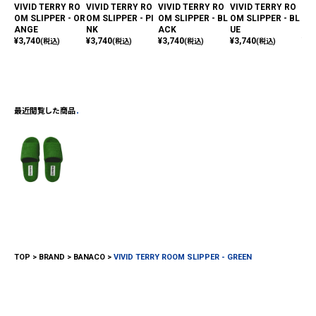
VIVID TERRY RO
VIVID TERRY RO
VIVID TERRY RO
VIVID TERRY RO
VI
OM SLIPPER - OR
OM SLIPPER - PI
OM SLIPPER - BL
OM SLIPPER - BL
OM 
ANGE
NK
ACK
UE
LL
¥
3,740
¥
3,740
¥
3,740
¥
3,740
¥
3,
(税込)
(税込)
(税込)
(税込)
最近閲覧した商品
TOP
BRAND
BANACO
VIVID TERRY ROOM SLIPPER - GREEN