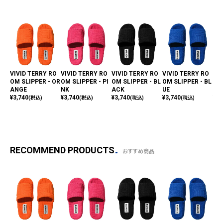
VIVID TERRY RO
VIVID TERRY RO
VIVID TERRY RO
VIVID TERRY RO
VI
OM SLIPPER - OR
OM SLIPPER - PI
OM SLIPPER - BL
OM SLIPPER - BL
OM 
ANGE
NK
ACK
UE
LL
¥
3,740
¥
3,740
¥
3,740
¥
3,740
¥
3,
(税込)
(税込)
(税込)
(税込)
RECOMMEND PRODUCTS
おすすめ商品