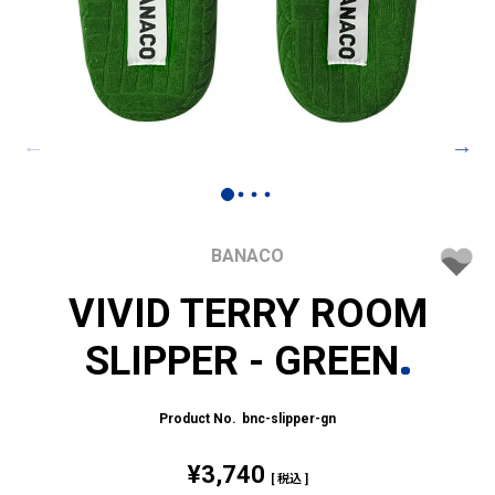
BANACO
VIVID TERRY ROOM
SLIPPER - GREEN
bnc-slipper-gn
¥
3,740
税込