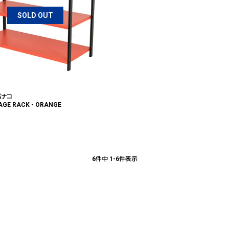
SOLD OUT
 バナコ
AGE RACK - ORANGE
6
件中
1
-
6
件表示