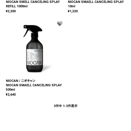
NIOCAN SMELL CANCELING SPLAY
NIOCAN SMAELL CANCELING SPLAY
REFILL 1000ml
10ml
¥
3,300
¥
1,320
NIOCAN / ニオキャン
NIOCAN SMAELL CANCELING SPLAY
500ml
¥
2,640
3
件中
1
-
3
件表示