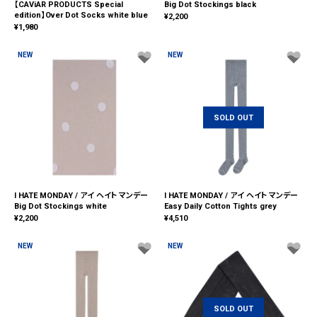
【CAViAR PRODUCTS Special
Big Dot Stockings black
edition】Over Dot Socks white blue
¥
2,200
¥
1,980
NEW
NEW
SOLD OUT
I HATE MONDAY / アイ ヘイト マンデー
I HATE MONDAY / アイ ヘイト マンデー
Big Dot Stockings white
Easy Daily Cotton Tights grey
¥
2,200
¥
4,510
NEW
NEW
SOLD OUT