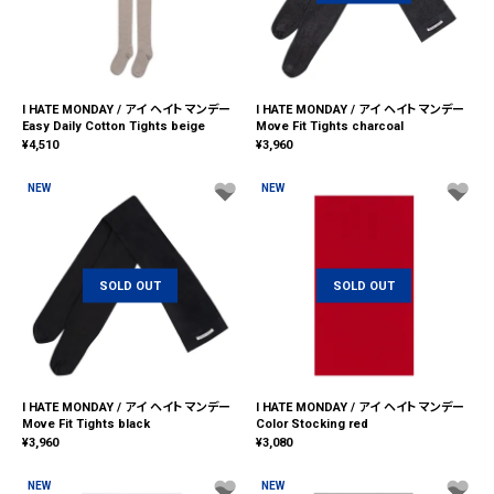
I HATE MONDAY / アイ ヘイト マンデー
I HATE MONDAY / アイ ヘイト マンデー
Easy Daily Cotton Tights beige
Move Fit Tights charcoal
¥
4,510
¥
3,960
NEW
NEW
SOLD OUT
SOLD OUT
I HATE MONDAY / アイ ヘイト マンデー
I HATE MONDAY / アイ ヘイト マンデー
Move Fit Tights black
Color Stocking red
¥
3,960
¥
3,080
NEW
NEW