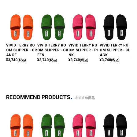
VIVID TERRY RO
VIVID TERRY RO
VIVID TERRY RO
VIVID TERRY RO
VI
OM SLIPPER - OR
OM SLIPPER - GR
OM SLIPPER - PI
OM SLIPPER - BL
OM 
ANGE
EEN
NK
ACK
UE
¥
3,740
¥
3,740
¥
3,740
¥
3,740
¥
3,
(税込)
(税込)
(税込)
(税込)
RECOMMEND PRODUCTS
おすすめ商品