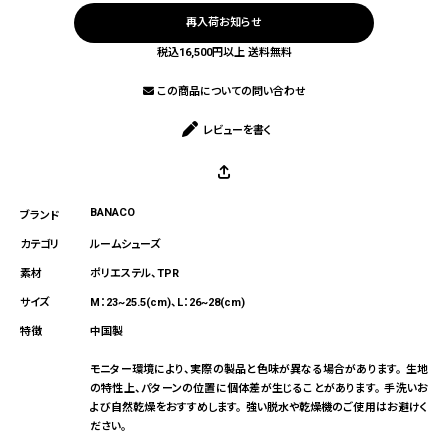
再入荷お知らせ
税込16,500円以上 送料無料
この商品についての問い合わせ
レビューを書く
BANACO
ルームシューズ
ポリエステル、TPR
M：23~25.5(cm)、L：26~28(cm)
中国製
モニター環境により、実際の製品と色味が異なる場合があります。 生地
の特性上、パターンの位置に個体差が生じることがあります。 手洗いお
よび自然乾燥をおすすめします。 強い脱水や乾燥機のご使用はお避けく
ださい。