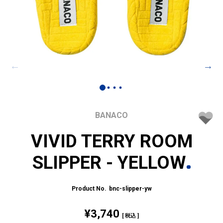
BANACO
VIVID TERRY ROOM
SLIPPER - YELLOW
bnc-slipper-yw
¥
3,740
税込