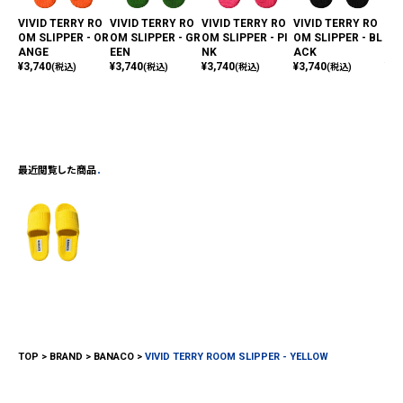
VIVID TERRY RO
VIVID TERRY RO
VIVID TERRY RO
VIVID TERRY RO
VI
OM SLIPPER - OR
OM SLIPPER - GR
OM SLIPPER - PI
OM SLIPPER - BL
OM 
ANGE
EEN
NK
ACK
UE
¥
3,740
¥
3,740
¥
3,740
¥
3,740
¥
3,
(税込)
(税込)
(税込)
(税込)
最近閲覧した商品
TOP
BRAND
BANACO
VIVID TERRY ROOM SLIPPER - YELLOW