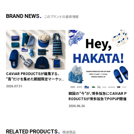
BRAND NEWS
このブランドの最新情報
CAViAR PRODUCTSが編集する、
“青”だけを集めた期間限定マーケット
「BLUE MARKET」が横浜に。ブランド
2026.07.31
ではなく、"色"から出会う。
韓国の“今”が、博多阪急にCAViAR P
RODUCTSが博多阪急でPOPUP開催
2026.06.26
RELATED PRODUCTS
関連商品