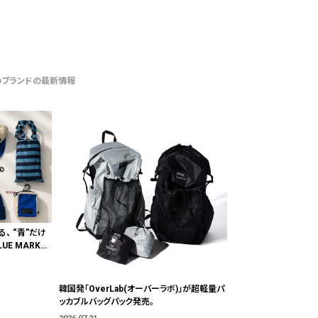
のブランドの最新情報
る、 “青”だけ
E MARKE
"色"から出会
韓国発「OverLab(オーバーラボ)」が超軽量パ
ッカブルバッグパック発売。