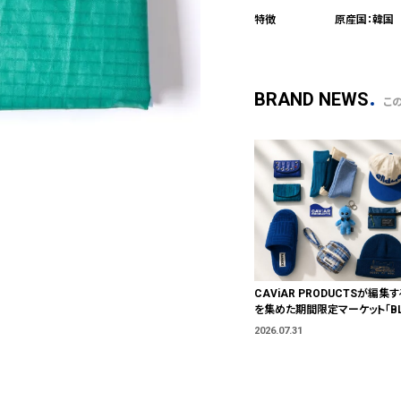
原産国：韓国
BRAND NEWS
こ
CAViAR PRODUCTSが編集す
を集めた期間限定マーケット「BLU
T」が横浜に。ブランドではなく、
2026.07.31
う。