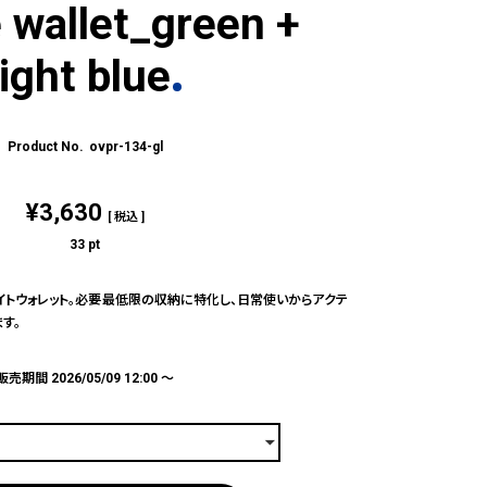
 wallet_green +
light blue
ovpr-134-gl
¥
3,630
税込
33
pt
イトウォレット。必要最低限の収納に特化し、日常使いからアクテ
す。
販売期間
2026/05/09 12:00
〜