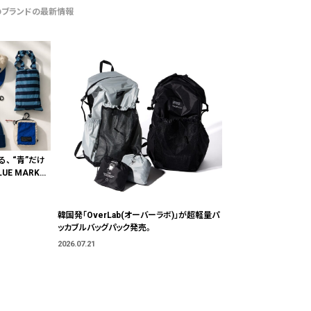
のブランドの最新情報
る、 “青”だけ
E MARKE
"色"から出会
韓国発「OverLab(オーバーラボ)」が超軽量パ
ッカブルバッグパック発売。
2026.07.21