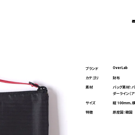
OverLab
財布
バッグ素材：パ
ダーライン（ア
縦 100mm、横
原産国：韓国