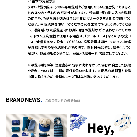
▽ 基本の洗濯方法
タオルを洗う際は、タオル専用洗剤をご使用ください。混合洗いをすると
糸のほつれや色移りの可能性があります。 蛍光剤・漂白剤の入った洗剤
の使用や、色落ち防止剤の併用は生地にダメージを与えるので避けてく
ださい。 中性洗剤を使い、40℃以下のぬるま湯でやさしく洗ってくださ
い。 漂白剤・酸素系洗剤・柔軟剤・油性の洗剤などは使わないでくださ
い。 ドラム式洗濯機を使用する場合は、「ウールコース」などの弱水流コ
ースで水量を多めに設定してください。 高湿乾燥は避けてください。繊維
が収縮し変形や硬化の恐れがあります。 直射日光は避け、陰干ししてく
ださい。 乾燥機を使う場合は、「弱風・低温モード」で設定してください。
※誤洗・誤乾燥等、注意書きの指示に従わなかった場合に発生した損傷
や変色については、一切の責任を負いかねます。 ※商品の毛羽落ちを最
小限に抑えるため、最初の１～２回は単独洗いをおすすめします。
BRAND NEWS
このブランドの最新情報