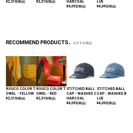
¥
2,310
¥
2,310
HARCOAL
LUE
¥
4,
(税込)
(税込)
¥
4,092
¥
4,092
(税込)
(税込)
RECOMMEND PRODUCTS
おすすめ商品
ROUCO COLOR T
ROUCO COLOR T
STITCHED BALL
STITCHED BALL
ME
OWEL - YELLOW
OWEL - RED
CAP - WASHED C
CAP - WASHED B
LL
¥
2,310
¥
2,310
HARCOAL
LUE
¥
4,
(税込)
(税込)
¥
4,092
¥
4,092
(税込)
(税込)