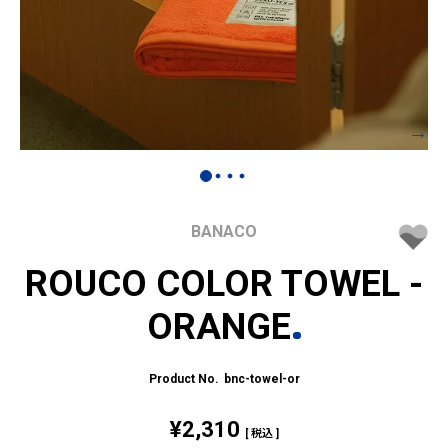
BANACO
ROUCO COLOR TOWEL -
ORANGE
bnc-towel-or
¥
2,310
税込