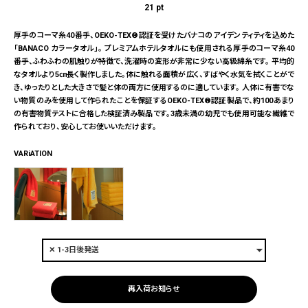
21
pt
厚手のコーマ糸40番手、OEKO-TEX®認証を受けたバナコのアイデンティティを込めた
「BANACO カラータオル」。 プレミアムホテルタオルにも使用される厚手のコーマ糸40
番手、ふわふわの肌触りが特徴で、洗濯時の変形が非常に少ない高級綿糸です。 平均的
なタオルより5㎝長く製作しました。体に触れる面積が広く、すばやく水気を拭くことがで
き、ゆったりとした大きさで髪と体の両方に使用するのに適しています。 人体に有害でな
い物質のみを使用して作られたことを保証するOEKO-TEX®認証製品で、約100あまり
の有害物質テストに合格した検証済み製品です。3歳未満の幼児でも使用可能な繊維で
作られており、安心してお使いいただけます。
VARiATION
再入荷お知らせ