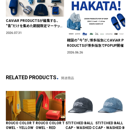
CAViAR PRODUCTSが編集する、
“青”だけを集めた期間限定マーケット
「BLUE MARKET」が横浜に。ブランド
2026.07.31
ではなく、"色"から出会う。
韓国の“今”が、博多阪急にCAViAR P
RODUCTSが博多阪急でPOPUP開催
2026.06.26
RELATED PRODUCTS
関連商品
ROUCO COLOR T
ROUCO COLOR T
STITCHED BALL
STITCHED BALL
ME
OWEL - YELLOW
OWEL - RED
CAP - WASHED C
CAP - WASHED B
LL