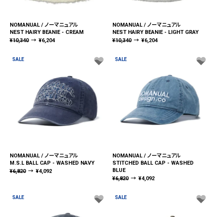
NOMANUAL / ノーマニュアル
NOMANUAL / ノーマニュアル
NEST HAIRY BEANIE - CREAM
NEST HAIRY BEANIE - LIGHT GRAY
¥
10,340
→
¥
6,204
¥
10,340
→
¥
6,204
SALE
SALE
NOMANUAL / ノーマニュアル
NOMANUAL / ノーマニュアル
M.S.L BALL CAP - WASHED NAVY
STITCHED BALL CAP - WASHED
BLUE
¥
6,820
→
¥
4,092
¥
6,820
→
¥
4,092
SALE
SALE