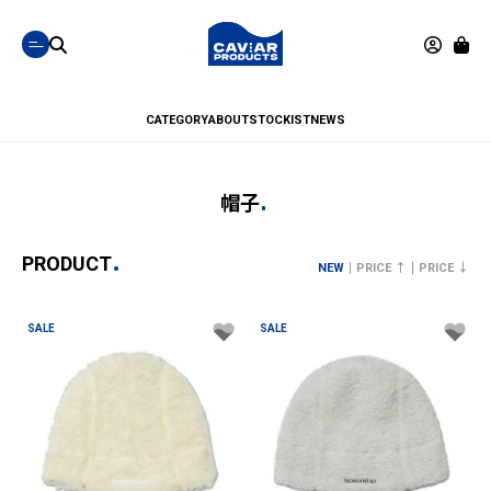
CATEGORY
ABOUT
STOCKIST
NEWS
帽子
PRODUCT
NEW
PRICE ↑
PRICE ↓
SALE
SALE