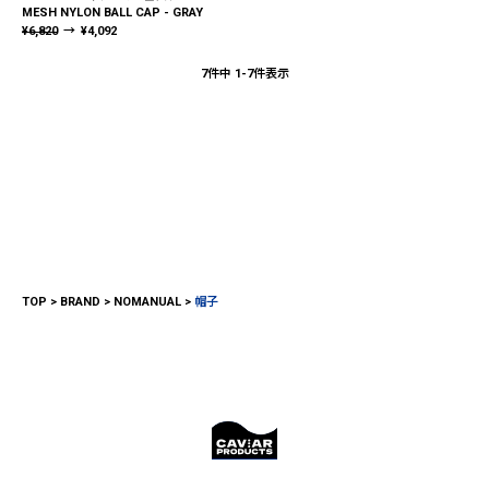
MESH NYLON BALL CAP - GRAY
¥
6,820
→
¥
4,092
7
件中
1
-
7
件表示
TOP
BRAND
NOMANUAL
帽子