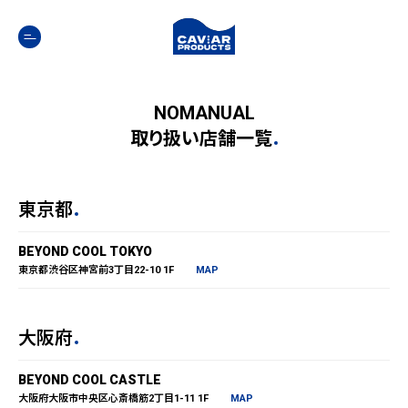
コ
ナ
ン
ビ
テ
ゲ
ン
ー
ツ
シ
へ
ョ
NOMANUAL
ス
ン
キ
に
取り扱い店舗一覧
ッ
移
プ
動
東京都
BEYOND COOL TOKYO
東京都渋谷区神宮前3丁目22-10 1F
MAP
大阪府
BEYOND COOL CASTLE
大阪府大阪市中央区心斎橋筋2丁目1-11 1F
MAP