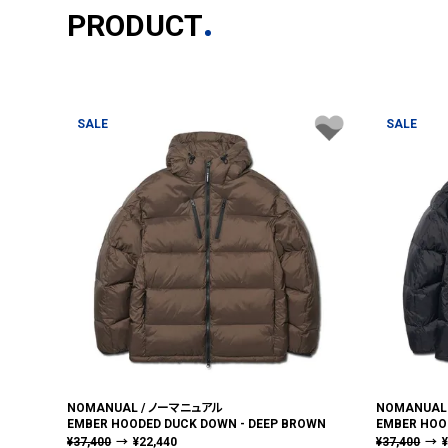
PRODUCT
SALE
SALE
NOMANUAL / ノーマニュアル
NOMANUAL
EMBER HOODED DUCK DOWN - DEEP BROWN
EMBER HOO
¥
37,400
→
¥
22,440
¥
37,400
→