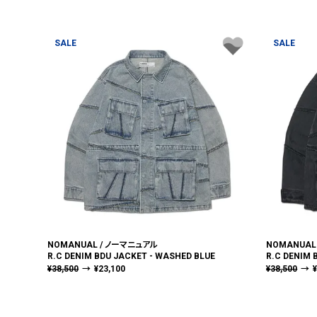
SALE
SALE
NOMANUAL / ノーマニュアル
NOMANUAL
R.C DENIM BDU JACKET - WASHED BLUE
R.C DENIM 
¥
38,500
→
¥
23,100
¥
38,500
→