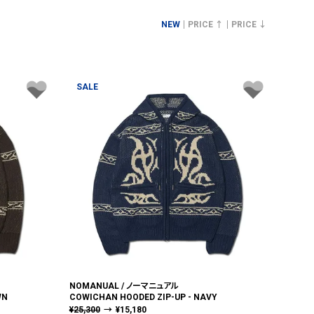
NEW
PRICE ↑
PRICE ↓
SALE
NOMANUAL / ノーマニュアル
WN
COWICHAN HOODED ZIP-UP - NAVY
¥
25,300
→
¥
15,180