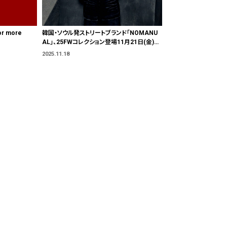
or more
韓国・ソウル発ストリートブランド「NOMANU
AL」、25FWコレクション登場11月21日(金)よ
り発売開始
2025.11.18