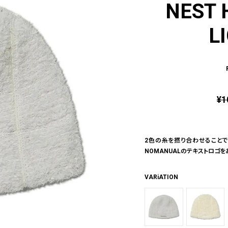
NEST 
L
¥
1
2色の糸を撚り合わせることで
NOMANUALのテキストロゴ
VARiATION