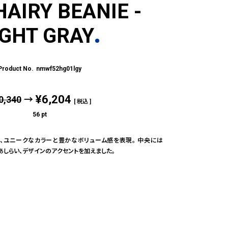
HAIRY BEANIE -
IGHT GRAY
nmwf52hg01lgy
¥
6,204
0,340
→
税込
56
pt
、ユニークなカラーと豊かなボリューム感を表現。 中央には
をあしらい、デザインのアクセントを加えました。