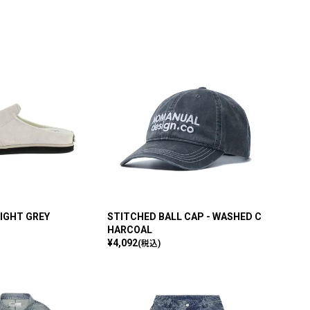
LIGHT GREY
STITCHED BALL CAP - WASHED C
HARCOAL
¥
4,092
(税込)