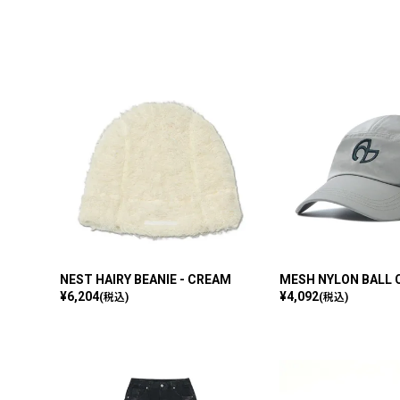
NEST HAIRY BEANIE - CREAM
MESH NYLON BALL C
¥
6,204
¥
4,092
(税込)
(税込)