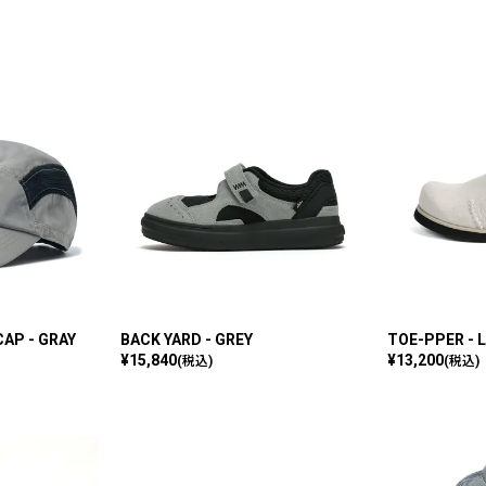
AP - GRAY
BACK YARD - GREY
TOE-PPER - 
¥
15,840
¥
13,200
(税込)
(税込)