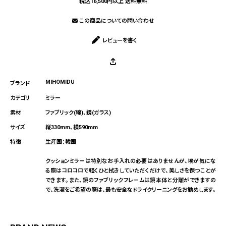
税込16,500円以上 送料無料
この商品についての問い合わせ
レビューを書く
MIHOMIDU
ミラー
ファブリック(綿)、鏡(ガラス)
縦330mm、横590mm
生産国：韓国
クッションミラーは特別なお手入れの必要はありませんが、埃が気にな
る際はコロコロで軽くひと拭きしていただくだけで、美しさを保つことが
できます。また、鏡のファブリックフレームは鏡本体と分離ができますの
で、洗濯をご希望の際は、最も安全なドライクリーニングをお勧めします。