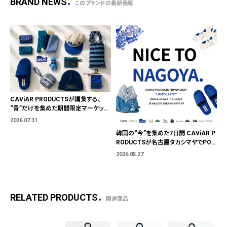
BRAND NEWS
このブランドの最新情報
CAViAR PRODUCTSが編集する、
“青”だけを集めた期間限定マーケット
「BLUE MARKET」が横浜に。ブランド
2026.07.31
ではなく、"色"から出会う。
韓国の“今”を集めた7日間 CAViAR P
RODUCTSが名古屋タカシマヤでPOP
UP開催
2026.05.27
RELATED PRODUCTS
関連商品