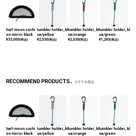
harf-moon cushi
tumbler holder_bl
tumbler holder_bl
tumbler holder_bl
key
on mirror black
ue/yellow
ue/orange
ue/green
ng
¥
33,000
¥
2,530
¥
2,530
¥
1,265
¥
2,
(税込)
(税込)
(税込)
(税込)
RECOMMEND PRODUCTS
おすすめ商品
harf-moon cushi
tumbler holder_bl
tumbler holder_bl
tumbler holder_bl
key
on mirror black
ue/yellow
ue/orange
ue/green
ng