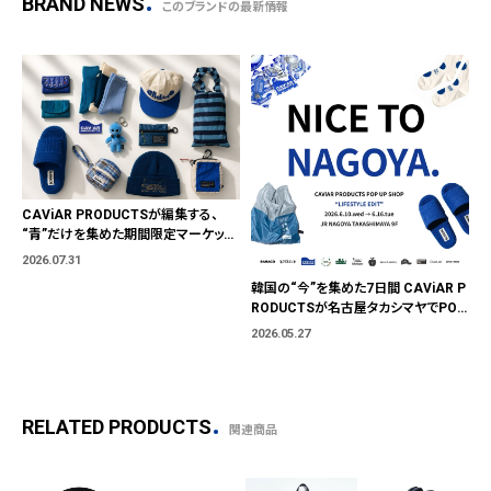
BRAND NEWS
このブランドの最新情報
CAViAR PRODUCTSが編集する、
“青”だけを集めた期間限定マーケット
「BLUE MARKET」が横浜に。ブランド
2026.07.31
ではなく、"色"から出会う。
韓国の“今”を集めた7日間 CAViAR P
RODUCTSが名古屋タカシマヤでPOP
UP開催
2026.05.27
RELATED PRODUCTS
関連商品