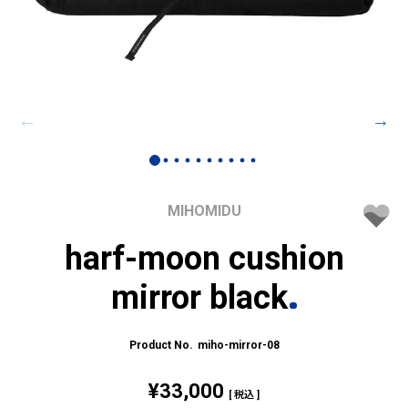
MIHOMIDU
harf-moon cushion
mirror black
miho-mirror-08
¥
33,000
税込