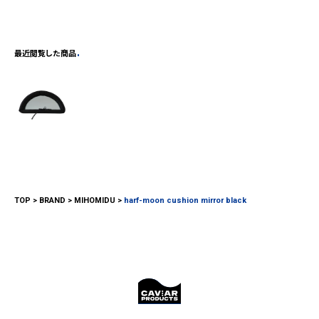
最近閲覧した商品
TOP
BRAND
MIHOMIDU
harf-moon cushion mirror black