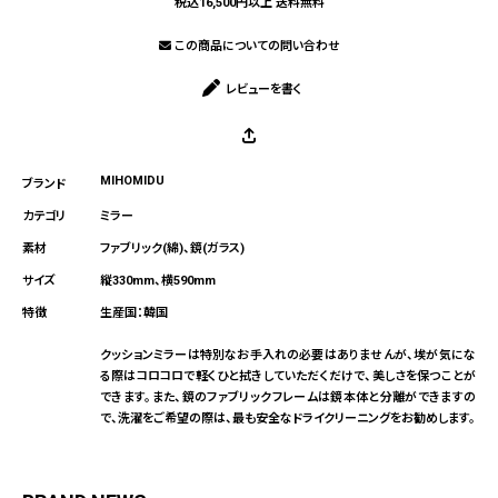
税込16,500円以上 送料無料
この商品についての問い合わせ
レビューを書く
MIHOMIDU
ミラー
ファブリック(綿)、鏡(ガラス)
縦330mm、横590mm
生産国：韓国
クッションミラーは特別なお手入れの必要はありませんが、埃が気にな
る際はコロコロで軽くひと拭きしていただくだけで、美しさを保つことが
できます。また、鏡のファブリックフレームは鏡本体と分離ができますの
で、洗濯をご希望の際は、最も安全なドライクリーニングをお勧めします。