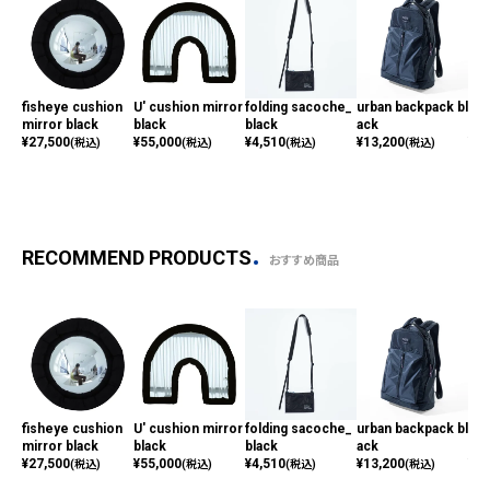
fisheye cushion
U' cushion mirror
folding sacoche_
urban backpack bl
lar
mirror black
black
black
ack
ack
¥
27,500
¥
55,000
¥
4,510
¥
13,200
¥
19
(税込)
(税込)
(税込)
(税込)
RECOMMEND PRODUCTS
おすすめ商品
fisheye cushion
U' cushion mirror
folding sacoche_
urban backpack bl
lar
mirror black
black
black
ack
ack
¥
27,500
¥
55,000
¥
4,510
¥
13,200
¥
19
(税込)
(税込)
(税込)
(税込)