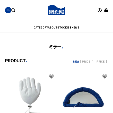
CATEGORY
ABOUT
STOCKIST
NEWS
ミラー
PRODUCT
NEW
PRICE ↑
PRICE ↓