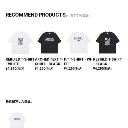
RECOMMEND PRODUCTS
おすすめ商品
REBUILD T-SHIRT
ARCHED TEXT T-
P.T T-SHIRT - WH
REBUILD T-SHIRT
SK
- WHITE
SHIRT - BLACK
ITE
- BLACK
S T
¥
4,290
¥
4,290
¥
4,290
¥
4,290
CK
(税込)
(税込)
(税込)
(税込)
¥
4,
最近閲覧した商品