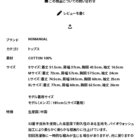
この商品についての問い合わせ
レビューを書く
NOMANUAL
トップス
COTTON 100%
Sサイズ：着丈 51.5cm、肩幅 37cm、胸囲 43.5cm、袖丈 16.5cm
Mサイズ：着丈 72cm、肩幅 57cm、胸囲 57.5cm、袖丈 24cm
Lサイズ：着丈 74.5cm、肩幅 58.5cm、胸囲 60cm、袖丈 25cm
XLサイズ：着丈 77cm、肩幅 60cm、胸囲 62.5cm、袖丈 26cm
モデル着用サイズ
モデル（メンズ）：181cm（Lサイズ着用）
生産国：中国
32番手双糸を使用した高密度で耐久性のある生地を、バイオウォッシュ
加工により柔らかく滑らかな肌触りに仕上げています。
初回洗濯後に一時的な縮みが生じる場合がありますが、元に戻りますの