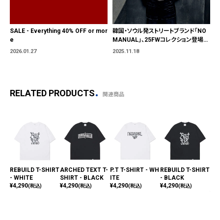
SALE - Everything 40% OFF or mor
韓国・ソウル発ストリートブランド「NO
e
MANUAL」、25FWコレクション登場11
月21日(金)より発売開始
2026.01.27
2025.11.18
RELATED PRODUCTS
関連商品
REBUILD T-SHIRT
ARCHED TEXT T-
P.T T-SHIRT - WH
REBUILD T-SHIRT
SK
- WHITE
SHIRT - BLACK
ITE
- BLACK
S T
¥
4,290
¥
4,290
¥
4,290
¥
4,290
CK
(税込)
(税込)
(税込)
(税込)
¥
4,