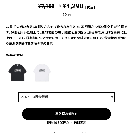
¥
4,290
¥
7,150
→
税込
39
pt
32番手の細い糸を2本撚り合わせて作られた生地で、高密度かつ高い耐久性が特長で
す。酵素を用いた加工で、生地表面の短い繊維を取り除き、滑らかで涼しげな質感に仕
上げています。縫製前に生地を水に浸してあらかじめ縮ませる加工で、洗濯後の型崩れ
や縮みを防止する効果があります。
VARiATION
再入荷お知らせ
税込16,500円以上 送料無料