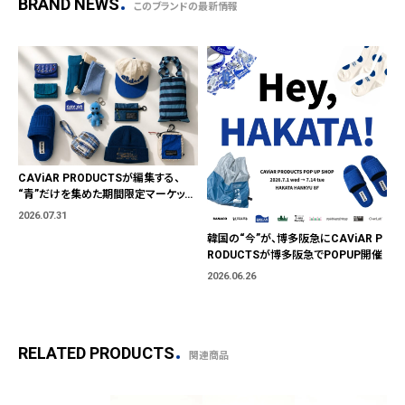
BRAND NEWS
このブランドの最新情報
CAViAR PRODUCTSが編集する、
“青”だけを集めた期間限定マーケット
「BLUE MARKET」が横浜に。ブランド
2026.07.31
ではなく、"色"から出会う。
韓国の“今”が、博多阪急にCAViAR P
RODUCTSが博多阪急でPOPUP開催
2026.06.26
RELATED PRODUCTS
関連商品