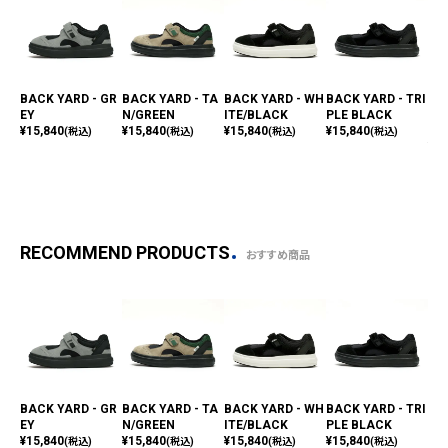
BACK YARD - GR
BACK YARD - TA
BACK YARD - WH
BACK YARD - TRI
ST
EY
N/GREEN
ITE/BLACK
PLE BLACK
CA
¥
15,840
¥
15,840
¥
15,840
¥
15,840
HA
(税込)
(税込)
(税込)
(税込)
¥
4,
RECOMMEND PRODUCTS
おすすめ商品
BACK YARD - GR
BACK YARD - TA
BACK YARD - WH
BACK YARD - TRI
ST
EY
N/GREEN
ITE/BLACK
PLE BLACK
CA
¥
15,840
¥
15,840
¥
15,840
¥
15,840
HA
(税込)
(税込)
(税込)
(税込)