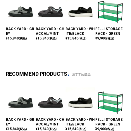
BACK YARD - GR
BACK YARD - CH
BACK YARD - WH
FELLI STORAGE
BAC
EY
ACOAL/MINT
ITE/BLACK
RACK - GREEN
PL
¥
15,840
¥
15,840
¥
15,840
¥
9,900
¥
15
(税込)
(税込)
(税込)
(税込)
RECOMMEND PRODUCTS
おすすめ商品
BACK YARD - GR
BACK YARD - CH
BACK YARD - WH
FELLI STORAGE
BAC
EY
ACOAL/MINT
ITE/BLACK
RACK - GREEN
PL
¥
15,840
¥
15,840
¥
15,840
¥
9,900
¥
15
(税込)
(税込)
(税込)
(税込)