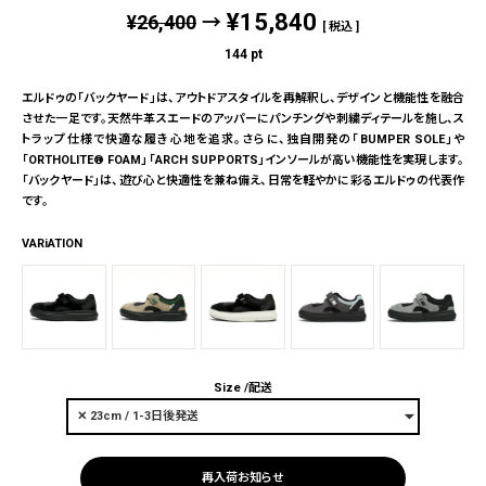
¥
15,840
¥
26,400
→
税込
144
pt
エルドゥの「バックヤード」は、アウトドアスタイルを再解釈し、デザインと機能性を融合
させた一足です。天然牛革スエードのアッパーにパンチングや刺繍ディテールを施し、ス
トラップ仕様で快適な履き心地を追求。さらに、独自開発の「BUMPER SOLE」や
「ORTHOLITE® FOAM」「ARCH SUPPORTS」インソールが高い機能性を実現します。
「バックヤード」は、遊び心と快適性を兼ね備え、日常を軽やかに彩るエルドゥの代表作
です。
VARiATION
Size
配送
再入荷お知らせ