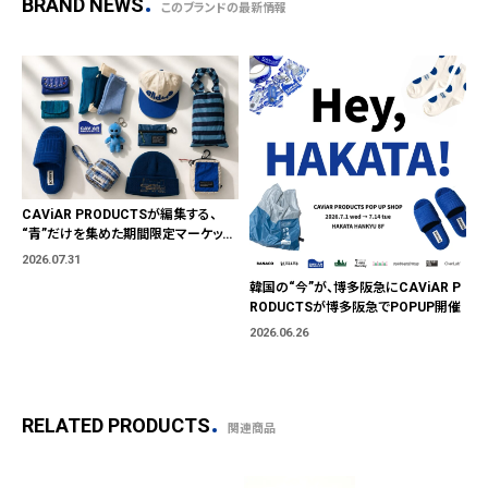
BRAND NEWS
このブランドの最新情報
CAViAR PRODUCTSが編集する、
“青”だけを集めた期間限定マーケット
「BLUE MARKET」が横浜に。ブランド
2026.07.31
ではなく、"色"から出会う。
韓国の“今”が、博多阪急にCAViAR P
RODUCTSが博多阪急でPOPUP開催
2026.06.26
RELATED PRODUCTS
関連商品