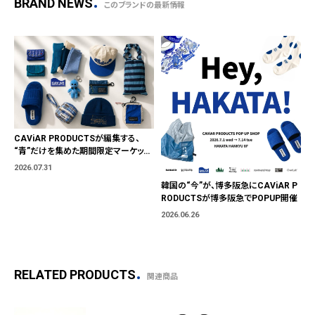
BRAND NEWS
このブランドの最新情報
CAViAR PRODUCTSが編集する、
“青”だけを集めた期間限定マーケット
「BLUE MARKET」が横浜に。ブランド
2026.07.31
ではなく、"色"から出会う。
韓国の“今”が、博多阪急にCAViAR P
RODUCTSが博多阪急でPOPUP開催
2026.06.26
RELATED PRODUCTS
関連商品