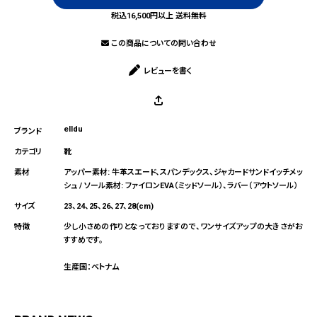
税込16,500円以上 送料無料
この商品についての問い合わせ
レビューを書く
elldu
靴
アッパー素材: 牛革スエード、スパンデックス、ジャカードサンドイッチメッ
シュ / ソール素材: ファイロンEVA（ミッドソール）、ラバー（アウトソール）
23、24、25、26、27、28(cm)
少し小さめの作りとなっておりますので、ワンサイズアップの大きさがお
すすめです。
生産国：ベトナム