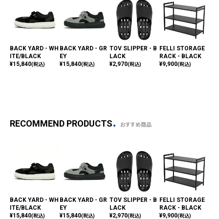
BACK YARD - WH
BACK YARD - GR
TOV SLIPPER - B
FELLI STORAGE
TOE
ITE/BLACK
EY
LACK
RACK - BLACK
T 
¥
15,840
¥
15,840
¥
2,970
¥
9,900
¥
13
(税込)
(税込)
(税込)
(税込)
RECOMMEND PRODUCTS
おすすめ商品
BACK YARD - WH
BACK YARD - GR
TOV SLIPPER - B
FELLI STORAGE
TOE
ITE/BLACK
EY
LACK
RACK - BLACK
T 
¥
15,840
¥
15,840
¥
2,970
¥
9,900
¥
13
(税込)
(税込)
(税込)
(税込)