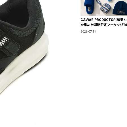
CAViAR PRODUCTSが編集す
を集めた期間限定マーケット「BLU
T」が横浜に。ブランドではなく、
2026.07.31
う。