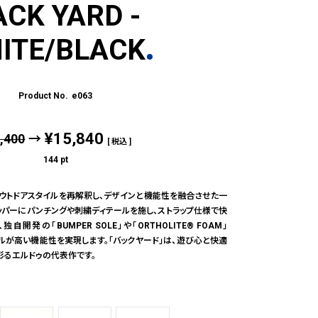
ACK YARD -
ITE/BLACK
e063
¥
15,840
,400
→
税込
144
pt
アウトドアスタイルを再解釈し、デザインと機能性を融合させた一
ッパーにパンチングや刺繍ディテールを施し、ストラップ仕様で快
開発の「BUMPER SOLE」や「ORTHOLITE® FOAM」
ンソールが高い機能性を実現します。「バックヤード」は、遊び心と快適
彩るエルドゥの代表作です。