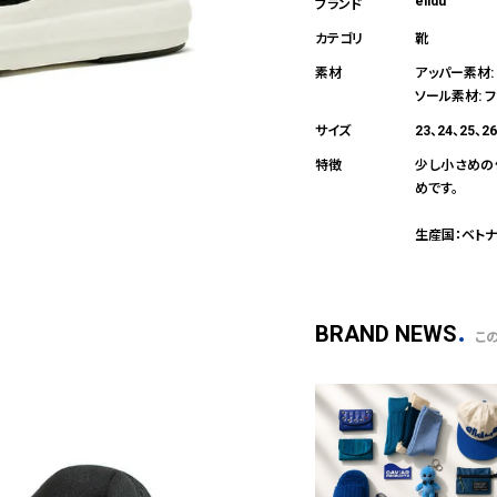
elldu
靴
アッパー素材:
ソール素材: 
23、24、25、2
少し小さめの
めです。
生産国：ベト
BRAND NEWS
こ