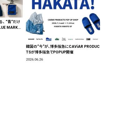
る、 “青”だけ
E MARKE
"色"から出会
韓国の“今”が、博多阪急にCAViAR PRODUC
TSが博多阪急でPOPUP開催
2026.06.26