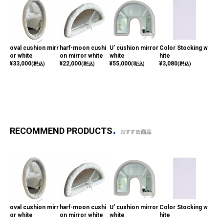
oval cushion mirr
harf-moon cushi
U' cushion mirror
Color Stocking w
fis
or white
on mirror white
white
hite
mir
¥
33,000
¥
22,000
¥
55,000
¥
3,080
¥
27
(税込)
(税込)
(税込)
(税込)
RECOMMEND PRODUCTS
おすすめ商品
oval cushion mirr
harf-moon cushi
U' cushion mirror
Color Stocking w
fis
or white
on mirror white
white
hite
mir