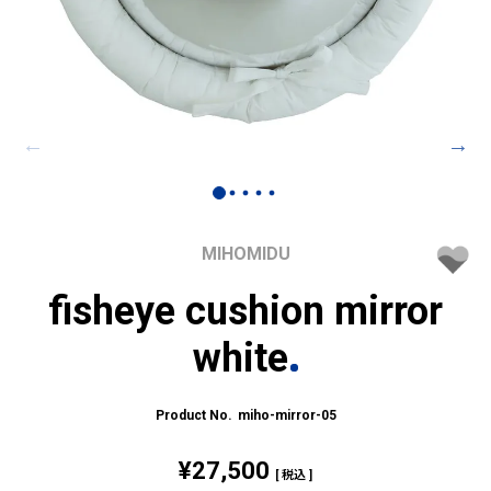
MIHOMIDU
fisheye cushion mirror
white
miho-mirror-05
¥
27,500
税込