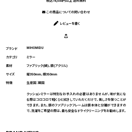
税込16,500円以上 送料無料
この商品についての問い合わせ
レビューを書く
MIHOMIDU
ミラー
ファブリック(綿)、鏡(アクリル)
縦350mm、横350mm
生産国：韓国
クッションミラーは特別なお手入れの必要はありませんが、埃が気にな
る際はコロコロで軽くひと拭きしていただくだけで、美しさを保つことが
できます。また、鏡のファブリックフレームは鏡本体と分離ができますの
で、洗濯をご希望の際は、最も安全なドライクリーニングをお勧めします。