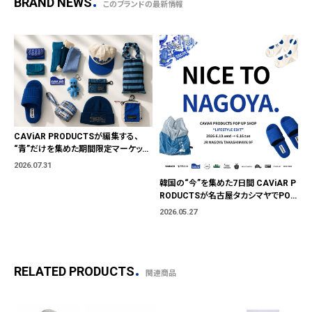
BRAND NEWS
このブランドの最新情報
CAViAR PRODUCTSが編集する、
“青”だけを集めた期間限定マーケット
「BLUE MARKET」が横浜に。ブランド
2026.07.31
ではなく、"色"から出会う。
韓国の“今”を集めた7日間 CAViAR P
RODUCTSが名古屋タカシマヤでPOP
UP開催
2026.05.27
RELATED PRODUCTS
関連商品