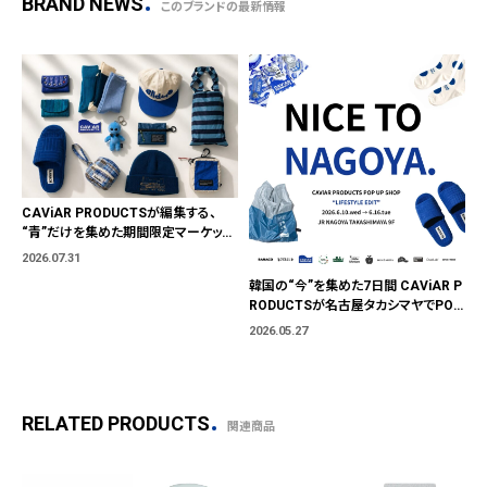
BRAND NEWS
このブランドの最新情報
CAViAR PRODUCTSが編集する、
“青”だけを集めた期間限定マーケット
「BLUE MARKET」が横浜に。ブランド
2026.07.31
ではなく、"色"から出会う。
韓国の“今”を集めた7日間 CAViAR P
RODUCTSが名古屋タカシマヤでPOP
UP開催
2026.05.27
RELATED PRODUCTS
関連商品