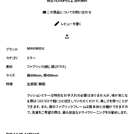
税込16,500円以上 送料無料
この商品についての問い合わせ
レビューを書く
MIHOMIDU
ミラー
ファブリック(綿)、鏡(ガラス)
縦600mm、横400mm
生産国：韓国
クッションミラーは特別なお手入れの必要はありませんが、埃が気にな
る際はコロコロで軽くひと拭きしていただくだけで、美しさを保つことが
できます。また、鏡のファブリックフレームは鏡本体と分離ができますの
で、洗濯をご希望の際は、最も安全なドライクリーニングをお勧めします。