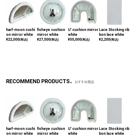
harf-moon cushi
fisheye cushion
U' cushion mirror
Lace Stocking rib
har
on mirror white
mirror white
white
bon lace white
on 
¥
22,000
¥
27,500
¥
55,000
¥
2,200
¥
33
(税込)
(税込)
(税込)
(税込)
RECOMMEND PRODUCTS
おすすめ商品
harf-moon cushi
fisheye cushion
U' cushion mirror
Lace Stocking rib
har
on mirror white
mirror white
white
bon lace white
on 