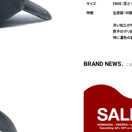
FREE：深さ
生産国：中
洗い加工の
厚手のポリ
特に濃色の
BRAND NEWS
こ