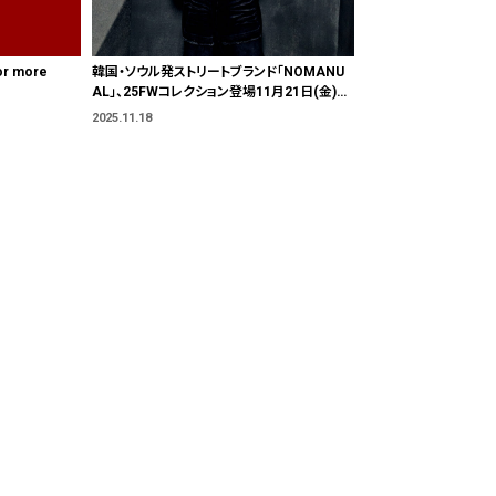
or more
韓国・ソウル発ストリートブランド「NOMANU
AL」、25FWコレクション登場11月21日(金)よ
り発売開始
2025.11.18