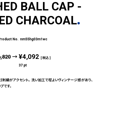
HED BALL CAP -
ED CHARCOAL
nm55hg03m1wc
¥
4,092
6,820
→
税込
37
pt
o のロゴ刺繍がアクセント。 洗い加工で程よいヴィンテージ感があり、
プです。