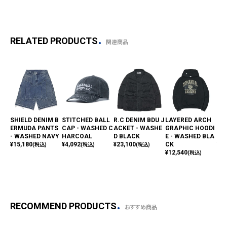
RELATED PRODUCTS
関連商品
SHIELD DENIM B
STITCHED BALL
R.C DENIM BDU J
LAYERED ARCH
AF
ERMUDA PANTS
CAP - WASHED C
ACKET - WASHE
GRAPHIC HOODI
ZI
- WASHED NAVY
HARCOAL
D BLACK
E - WASHED BLA
D 
¥
15,180
¥
4,092
¥
23,100
CK
¥
16
(税込)
(税込)
(税込)
¥
12,540
(税込)
RECOMMEND PRODUCTS
おすすめ商品