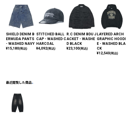
SHIELD DENIM B
STITCHED BALL
R.C DENIM BDU J
LAYERED ARCH
AF
ERMUDA PANTS
CAP - WASHED C
ACKET - WASHE
GRAPHIC HOODI
ZI
- WASHED NAVY
HARCOAL
D BLACK
E - WASHED BLA
D 
¥
15,180
¥
4,092
¥
23,100
CK
¥
16
(税込)
(税込)
(税込)
¥
12,540
(税込)
最近閲覧した商品