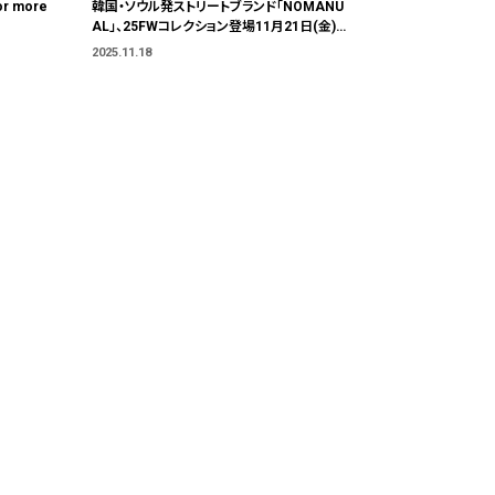
or more
韓国・ソウル発ストリートブランド「NOMANU
AL」、25FWコレクション登場11月21日(金)よ
り発売開始
2025.11.18