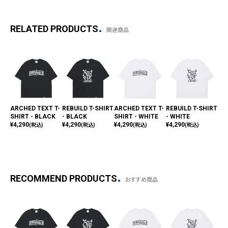
RELATED PRODUCTS
関連商品
ARCHED TEXT T-
REBUILD T-SHIRT
ARCHED TEXT T-
REBUILD T-SHIRT
RA
SHIRT - BLACK
- BLACK
SHIRT - WHITE
- WHITE
HI
¥
4,290
¥
4,290
¥
4,290
¥
4,290
¥
4,
(税込)
(税込)
(税込)
(税込)
RECOMMEND PRODUCTS
おすすめ商品