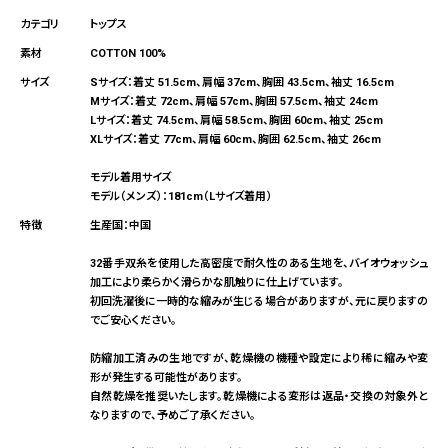
トップス
COTTON 100%
Sサイズ：着丈 51.5cm、肩幅 37cm、胸囲 43.5cm、袖丈 16.5cm
Mサイズ：着丈 72cm、肩幅 57cm、胸囲 57.5cm、袖丈 24cm
Lサイズ：着丈 74.5cm、肩幅 58.5cm、胸囲 60cm、袖丈 25cm
XLサイズ：着丈 77cm、肩幅 60cm、胸囲 62.5cm、袖丈 26cm
モデル着用サイズ
モデル（メンズ）：181cm（Lサイズ着用）
生産国：中国
32番手双糸を使用した高密度で耐久性のある生地を、バイオウォッシュ
加工により柔らかく滑らかな肌触りに仕上げています。
初回洗濯後に一時的な縮みが生じる場合がありますが、元に戻りますの
でご安心ください。
防縮加工済みの生地ですが、乾燥機の機種や設定により稀に縮みや変
形が発生する可能性があります。
自然乾燥を推奨いたします。乾燥機による変形は返品・交換の対象外と
なりますので、予めご了承ください。