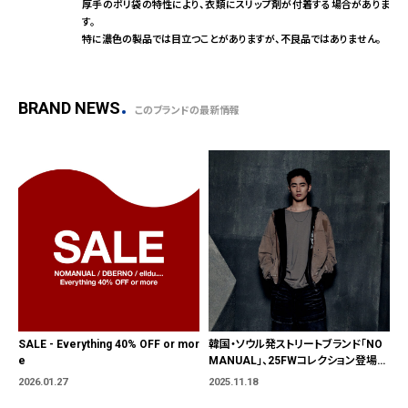
厚手のポリ袋の特性により、衣類にスリップ剤が付着する場合がありま
す。
特に濃色の製品では目立つことがありますが、不良品ではありません。
BRAND NEWS
このブランドの最新情報
SALE - Everything 40% OFF or mor
韓国・ソウル発ストリートブランド「NO
e
MANUAL」、25FWコレクション登場11
月21日(金)より発売開始
2026.01.27
2025.11.18