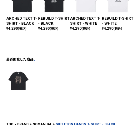
ARCHED TEXT T-
REBUILD T-SHIRT
ARCHED TEXT T-
REBUILD T-SHIRT
RA
SHIRT - BLACK
- BLACK
SHIRT - WHITE
- WHITE
HI
¥
4,290
¥
4,290
¥
4,290
¥
4,290
¥
4,
(税込)
(税込)
(税込)
(税込)
最近閲覧した商品
TOP
BRAND
NOMANUAL
SKELETON HANDS T-SHIRT - BLACK