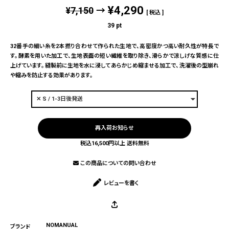
¥
4,290
¥
7,150
→
税込
39
pt
32番手の細い糸を2本撚り合わせて作られた生地で、高密度かつ高い耐久性が特長で
す。酵素を用いた加工で、生地表面の短い繊維を取り除き、滑らかで涼しげな質感に仕
上げています。縫製前に生地を水に浸してあらかじめ縮ませる加工で、洗濯後の型崩れ
や縮みを防止する効果があります。
再入荷お知らせ
税込16,500円以上 送料無料
この商品についての問い合わせ
レビューを書く
NOMANUAL