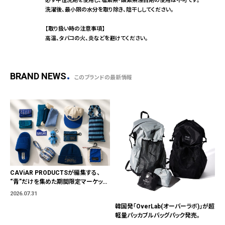
必ず中性洗剤を使用し、塩素系・酸素系漂白剤の使用は不可です。
洗濯後、最小限の水分を取り除き、陰干ししてください。
【取り扱い時の注意事項】
高温、タバコの火、炎などを避けてください。
BRAND NEWS
このブランドの最新情報
CAViAR PRODUCTSが編集する、
“青”だけを集めた期間限定マーケット
「BLUE MARKET」が横浜に。ブランド
2026.07.31
ではなく、"色"から出会う。
韓国発「OverLab(オーバーラボ)」が超
軽量パッカブルバッグパック発売。