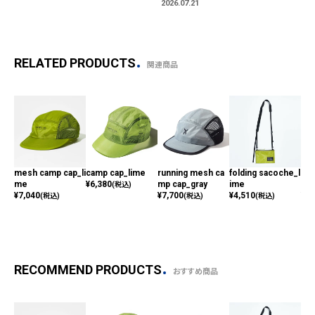
2026.07.21
RELATED PRODUCTS
関連商品
mesh camp cap_li
camp cap_lime
running mesh ca
folding sacoche_l
run
me
¥
6,380
mp cap_gray
ime
mp 
(税込)
¥
7,040
¥
7,700
¥
4,510
¥
7,
(税込)
(税込)
(税込)
RECOMMEND PRODUCTS
おすすめ商品