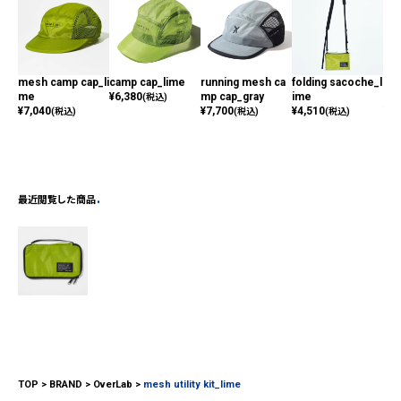
mesh camp cap_li
camp cap_lime
running mesh ca
folding sacoche_l
run
me
¥
6,380
mp cap_gray
ime
mp 
(税込)
¥
7,040
¥
7,700
¥
4,510
¥
7,
(税込)
(税込)
(税込)
最近閲覧した商品
TOP
BRAND
OverLab
mesh utility kit_lime