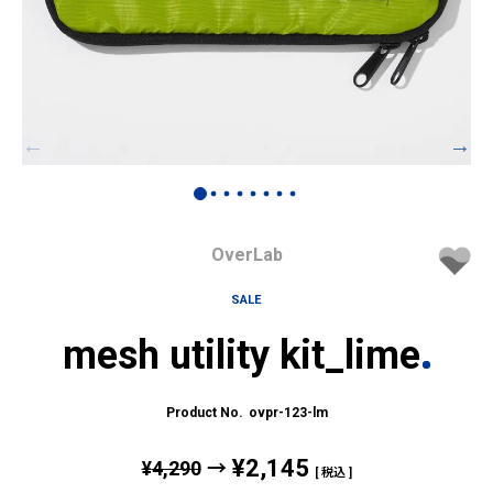
OverLab
SALE
mesh utility kit_lime
ovpr-123-lm
¥
2,145
¥
4,290
→
税込