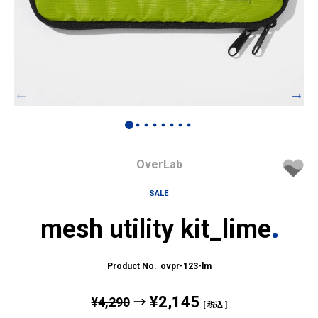
OverLab
SALE
mesh utility kit_lime
ovpr-123-lm
¥
2,145
¥
4,290
→
税込