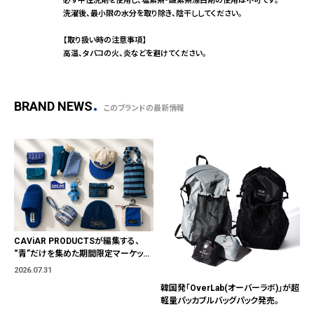
必ず中性洗剤を使用し、塩素系・酸素系漂白剤の使用は不可です。
洗濯後、最小限の水分を取り除き、陰干ししてください。
【取り扱い時の注意事項】
高温、タバコの火、炎などを避けてください。
BRAND NEWS
このブランドの最新情報
CAViAR PRODUCTSが編集する、
“青”だけを集めた期間限定マーケット
「BLUE MARKET」が横浜に。ブランド
2026.07.31
ではなく、"色"から出会う。
韓国発「OverLab(オーバーラボ)」が超
軽量パッカブルバッグパック発売。