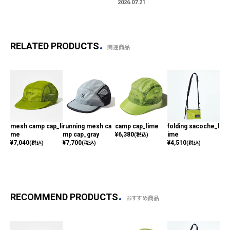
2026.07.21
RELATED PRODUCTS
関連商品
mesh camp cap_li
running mesh ca
camp cap_lime
folding sacoche_l
umb
me
mp cap_gray
¥
6,380
ime
¥
4,
(税込)
¥
7,040
¥
7,700
¥
4,510
(税込)
(税込)
(税込)
RECOMMEND PRODUCTS
おすすめ商品