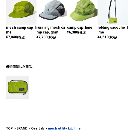
mesh camp cap_li
running mesh ca
camp cap_lime
folding sacoche_l
umb
me
mp cap_gray
¥
6,380
ime
¥
4,
(税込)
¥
7,040
¥
7,700
¥
4,510
(税込)
(税込)
(税込)
最近閲覧した商品
TOP
BRAND
OverLab
mesh utility kit_lime