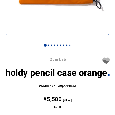
OverLab
holdy pencil case orange
ovpr-130-or
¥
5,500
税込
50
pt