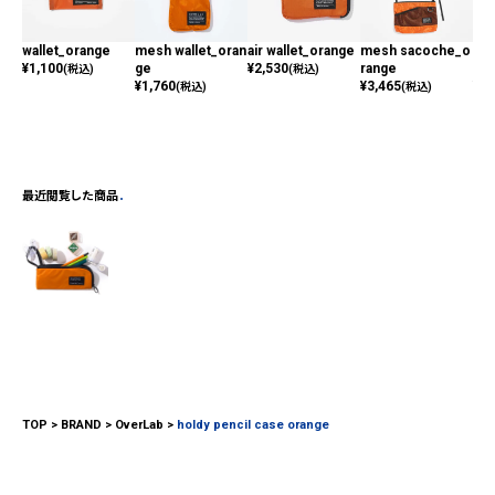
wallet_orange
mesh wallet_oran
air wallet_orange
mesh sacoche_o
fol
¥
1,100
ge
¥
2,530
range
or
(税込)
(税込)
¥
1,760
¥
3,465
¥
2,
(税込)
(税込)
最近閲覧した商品
TOP
BRAND
OverLab
holdy pencil case orange