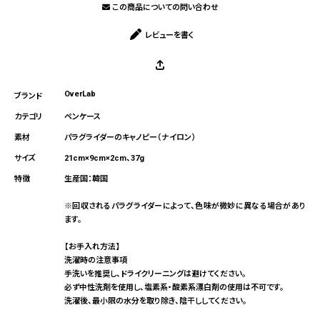
この商品についての問い合わせ
レビューを書く
OverLab
ペンケース
パラグライダーのキャノピー（ナイロン）
21cm×9cm×2cm、37g
生産国：韓国
※回収されるパラグライダーによって、色味が微妙に異なる場合があり
ます。
【お手入れ方法】
洗濯時の注意事項
手洗いを推奨し、ドライクリーニングは避けてください。
必ず中性洗剤を使用し、塩素系・酸素系漂白剤の使用は不可です。
洗濯後、最小限の水分を取り除き、陰干ししてください。