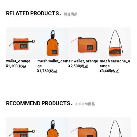
RELATED PRODUCTS
関連商品
wallet_orange
mesh wallet_oran
air wallet_orange
mesh sacoche_o
fol
¥
1,100
ge
¥
2,530
range
or
(税込)
(税込)
¥
1,760
¥
3,465
¥
2,
(税込)
(税込)
RECOMMEND PRODUCTS
おすすめ商品