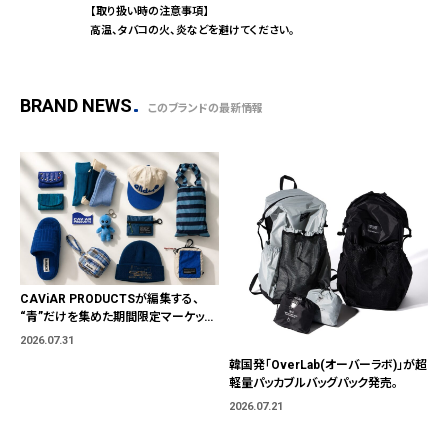
【取り扱い時の注意事項】
高温、タバコの火、炎などを避けてください。
BRAND NEWS
このブランドの最新情報
CAViAR PRODUCTSが編集する、
“青”だけを集めた期間限定マーケット
「BLUE MARKET」が横浜に。ブランド
2026.07.31
ではなく、"色"から出会う。
韓国発「OverLab(オーバーラボ)」が超
軽量パッカブルバッグパック発売。
2026.07.21