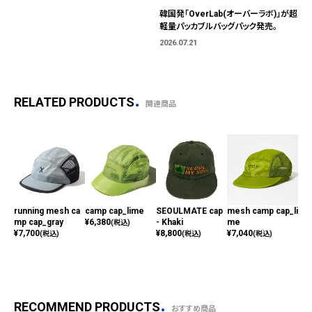
ではなく、"色"から出会う。
韓国発「OverLab(オーバーラボ)」が超
軽量パッカブルバッグパック発売。
2026.07.21
RELATED PRODUCTS
関連商品
running mesh ca
camp cap_lime
SEOULMATE cap
mesh camp cap_li
dro
mp cap_gray
¥
6,380
- Khaki
me
gra
(税込)
¥
7,700
¥
8,800
¥
7,040
¥
9,
(税込)
(税込)
(税込)
RECOMMEND PRODUCTS
おすすめ商品