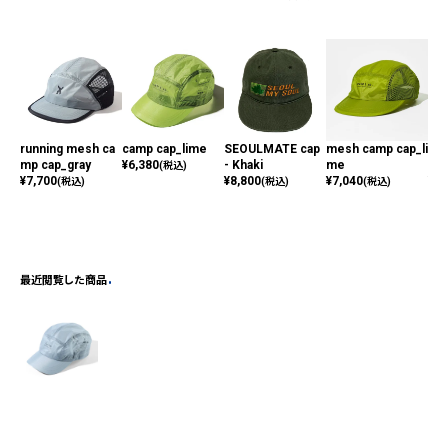
running mesh ca
camp cap_lime
SEOULMATE cap
mesh camp cap_li
dro
mp cap_gray
¥
6,380
- Khaki
me
gra
(税込)
¥
7,700
¥
8,800
¥
7,040
¥
9,
(税込)
(税込)
(税込)
最近閲覧した商品