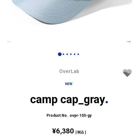
OverLab
NEW
camp cap_gray
ovpr-105-gy
¥
6,380
税込