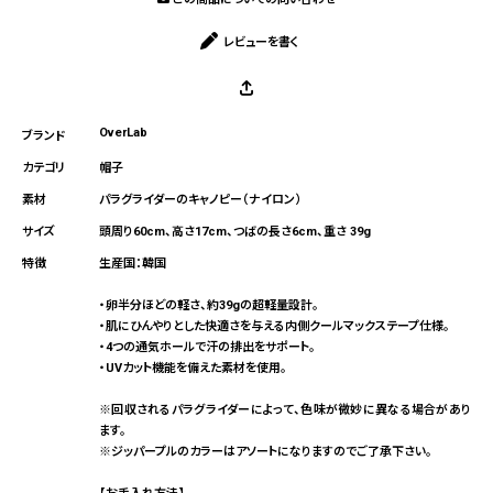
レビューを書く
OverLab
帽子
パラグライダーのキャノピー（ナイロン）
頭周り60cm、高さ17cm、つばの長さ6cm、重さ 39g
生産国：韓国
・卵半分ほどの軽さ、約39gの超軽量設計。
・肌にひんやりとした快適さを与える内側クールマックステープ仕様。
・4つの通気ホールで汗の排出をサポート。
・UVカット機能を備えた素材を使用。
※回収されるパラグライダーによって、色味が微妙に異なる場合があり
ます。
※ジッパープルのカラーはアソートになりますのでご了承下さい。