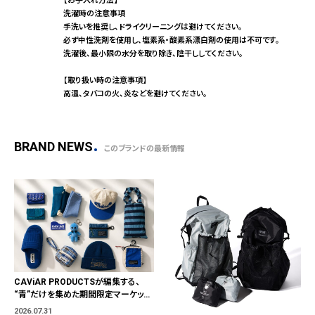
【お手入れ方法】
洗濯時の注意事項
手洗いを推奨し、ドライクリーニングは避けてください。
必ず中性洗剤を使用し、塩素系・酸素系漂白剤の使用は不可です。
洗濯後、最小限の水分を取り除き、陰干ししてください。
【取り扱い時の注意事項】
高温、タバコの火、炎などを避けてください。
BRAND NEWS
このブランドの最新情報
CAViAR PRODUCTSが編集する、
“青”だけを集めた期間限定マーケット
「BLUE MARKET」が横浜に。ブランド
2026.07.31