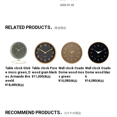
2026.01.02
RELATED PRODUCTS
関連商品
Table clock Glob
Table clock Pure
Wall clock Osado
Wall clock Osado
Ala
e moss green, D
wood grain black
Dome wood mos
Dome wood blac
l N
es.Armando Bre
¥
11,000
s green
k
gr
(税込)
eveld
¥
14,080
¥
14,080
¥
7,
(税込)
(税込)
¥
18,480
(税込)
RECOMMEND PRODUCTS
おすすめ商品