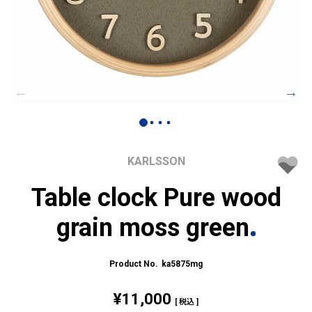
KARLSSON
Table clock Pure wood
grain moss green
ka5875mg
¥
11,000
税込