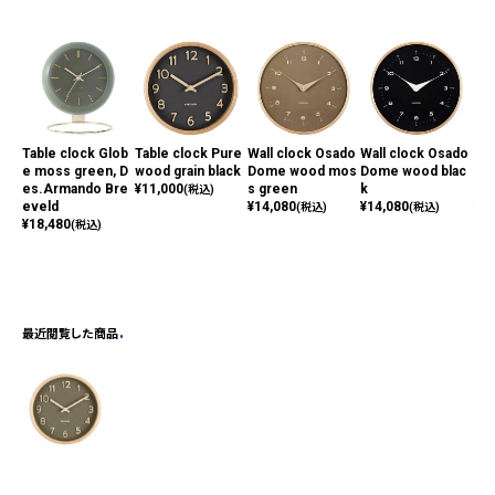
Table clock Glob
Table clock Pure
Wall clock Osado
Wall clock Osado
Ala
e moss green, D
wood grain black
Dome wood mos
Dome wood blac
l N
es.Armando Bre
¥
11,000
s green
k
gr
(税込)
eveld
¥
14,080
¥
14,080
¥
7,
(税込)
(税込)
¥
18,480
(税込)
最近閲覧した商品