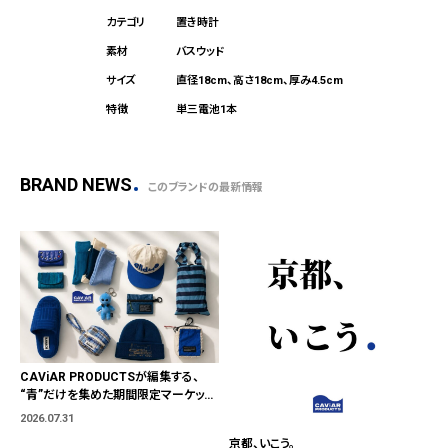
置き時計
バスウッド
直径18cm、高さ18cm、厚み4.5cm
単三電池1本
BRAND NEWS
このブランドの最新情報
CAViAR PRODUCTSが編集する、
“青”だけを集めた期間限定マーケット
「BLUE MARKET」が横浜に。ブランド
2026.07.31
ではなく、"色"から出会う。
京都、いこう。