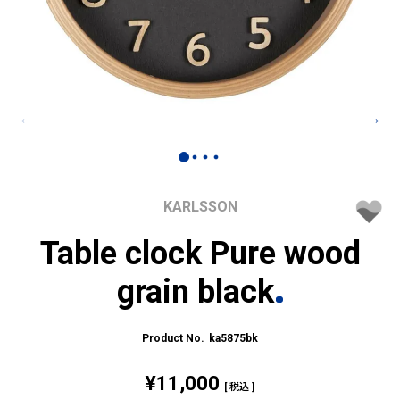
KARLSSON
Table clock Pure wood
grain black
ka5875bk
¥
11,000
税込