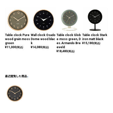
Table clock Pure
Wall clock Osado
Table clock Glob
Table clock Stark
Ala
wood grain moss
Dome wood blac
e moss green, D
iron matt black
l N
green
k
es.Armando Bre
¥
15,180
¥
7,
(税込)
¥
11,000
¥
14,080
eveld
(税込)
(税込)
¥
18,480
(税込)
最近閲覧した商品