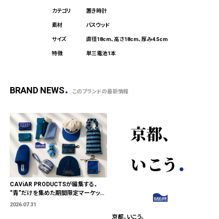
置き時計
バスウッド
直径18cm、高さ18cm、厚み4.5cm
単三電池1本
BRAND NEWS
このブランドの最新情報
CAViAR PRODUCTSが編集する、
“青”だけを集めた期間限定マーケット
「BLUE MARKET」が横浜に。ブランド
2026.07.31
ではなく、"色"から出会う。
京都、いこう。