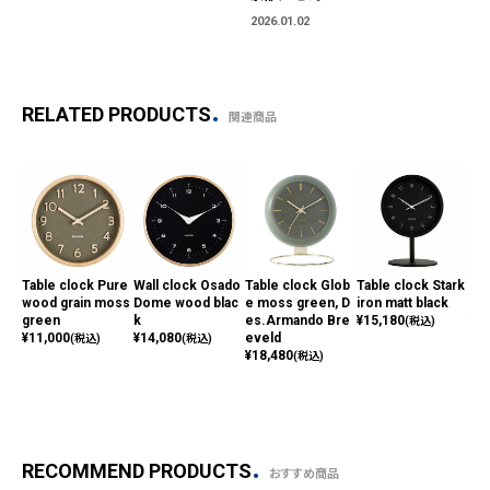
2026.01.02
RELATED PRODUCTS
関連商品
Table clock Pure
Wall clock Osado
Table clock Glob
Table clock Stark
Ala
wood grain moss
Dome wood blac
e moss green, D
iron matt black
l N
green
k
es.Armando Bre
¥
15,180
¥
7,
(税込)
¥
11,000
¥
14,080
eveld
(税込)
(税込)
¥
18,480
(税込)
RECOMMEND PRODUCTS
おすすめ商品