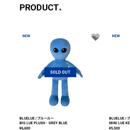
PRODUCT
NEW
NEW
SOLD OUT
BLUELUE / ブルールー
BLUELUE /
BIG LUE PLUSH - GREY BLUE
MINI LUE K
¥
6,600
¥
5,500