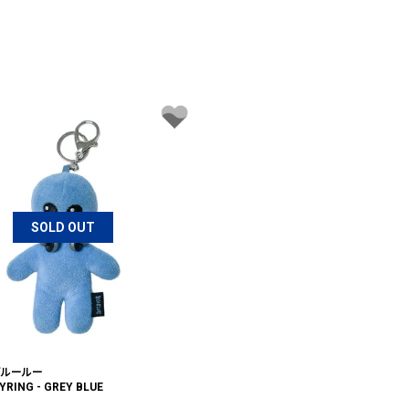
SOLD OUT
 ブルールー
EYRING - GREY BLUE