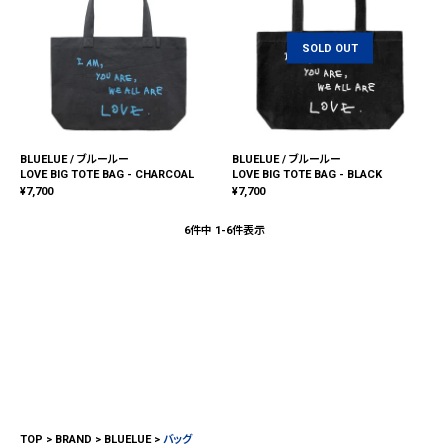
SOLD OUT
BLUELUE / ブルールー
BLUELUE / ブルールー
LOVE BIG TOTE BAG - CHARCOAL
LOVE BIG TOTE BAG - BLACK
¥
7,700
¥
7,700
6
件中
1
-
6
件表示
TOP
BRAND
BLUELUE
バッグ