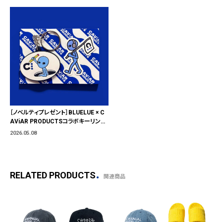
［ノベルティプレゼント］BLUELUE × C
AViAR PRODUCTSコラボキーリング
＆ステッカーセット
2026.05.08
RELATED PRODUCTS
関連商品