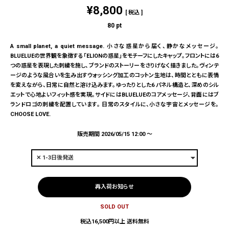
¥
8,800
税込
80
pt
A small planet, a quiet message. 小さな惑星から届く、静かなメッセージ。
BLUELUEの世界観を象徴する「ELIONの惑星」をモチーフにしたキャップ。フロントには6
つの惑星を表現した刺繍を施し、ブランドのストーリーをさりげなく描きました。ヴィンテ
ージのような風合いを生み出すウォッシング加工のコットン生地は、時間とともに表情
を変えながら、日常に自然と溶け込みます。ゆったりとした6 パネル構造と、深めのシル
エットで心地よいフィット感を実現。サイドにはBLUELUEのコアメッセージ、背面にはブ
ランドロゴの刺繍を配置しています。 日常のスタイルに、小さな宇宙とメッセージを。
CHOOSE LOVE.
販売期間
2026/05/15 12:00
〜
再入荷お知らせ
SOLD OUT
税込16,500円以上 送料無料