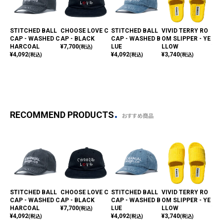
STITCHED BALL
CHOOSE LOVE C
STITCHED BALL
VIVID TERRY RO
UN
CAP - WASHED C
AP - BLACK
CAP - WASHED B
OM SLIPPER - YE
D
HARCOAL
¥
7,700
LUE
LLOW
¥
11
(税込)
¥
4,092
¥
4,092
¥
3,740
(税込)
(税込)
(税込)
RECOMMEND PRODUCTS
おすすめ商品
STITCHED BALL
CHOOSE LOVE C
STITCHED BALL
VIVID TERRY RO
UN
CAP - WASHED C
AP - BLACK
CAP - WASHED B
OM SLIPPER - YE
D
HARCOAL
¥
7,700
LUE
LLOW
¥
11
(税込)
¥
4,092
¥
4,092
¥
3,740
(税込)
(税込)
(税込)