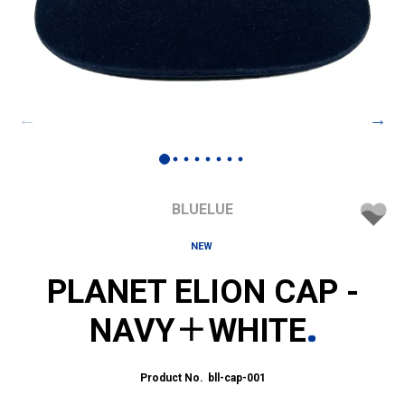
BLUELUE
NEW
PLANET ELION CAP -
NAVY＋WHITE
bll-cap-001