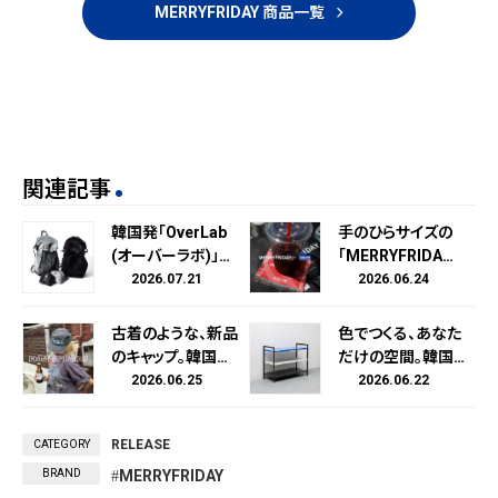
MERRYFRIDAY 商品一覧
関連記事
韓国発「OverLab
手のひらサイズの
(オーバーラボ)」が
「MERRYFRIDA
超軽量パッカブル
Y」。韓国発スロー
2026.07.21
2026.06.24
バッグパック発売。
ケットブランド「ME
RRYFRIDAY（メリ
古着のような、新品
色でつくる、あなた
ーフライデー）」と
のキャップ。韓国発
だけの空間。韓国
キュレーションスト
ヘッドウェアブラン
発ライフスタイルブ
2026.06.25
2026.06.22
ア「CAViAR PROD
ド「MASCOMPAN
ランド「BANACO
UCTS（キャビアプ
Y」新作モデル、7月
（バナコ）」のストレ
ロダクツ）」が初コ
RELEASE
CATEGORY
1日(水)発売。
ージラックが日本
ラボ。ジャガード織
初上陸。CAViAR P
BRAND
MERRYFRIDAY
スローケットの世
RODUCTS限定カ