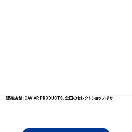
Rose Verde
P00000BE
【商品概要】
価格：各¥9,900（税込）
サイズ：160×130cm
素材：コットン30%、ポリエステル70%
【先行発売情報】
先行発売日：2026年7月1日(水)から14日(火)
販売場所：CAViAR PRODUCTS POP-UP SHOP 博多阪急8F
【一般発売情報】
一般発売日：2026年7月15日(水)
販売店舗：CAViAR PRODUCTS、全国のセレクトショップほか