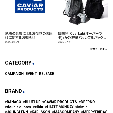
地震の影響によるお荷物のお届
韓国発「OverLab(オーバーラ
けに関するお知らせ
ボ)」が超軽量パッカブルバッグパ
ック発売。
2026.07.29
2026.07.21
NEWS LIST >
CATEGORY
CAMPAIGN
EVENT
RELEASE
BRAND
BANACO
BLUELUE
CAViAR PRODUCTS
DBERNO
double quotes
elldu
I HATE MONDAY
inimini
JOHNGLENN
KARLSSON
MASCOMPANY
MERRYFRIDAY