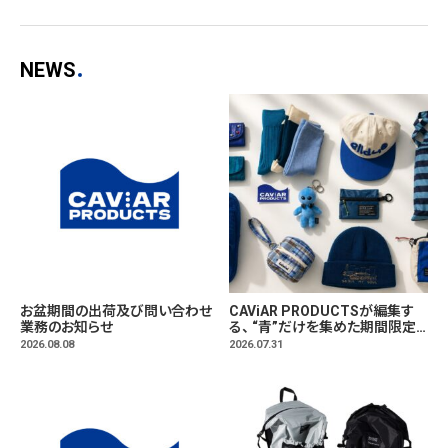
界観をそのまま落
ラーも同時発売。
とし込んだコース
ター、7月1日(水)よ
NEWS
り発売。
お盆期間の出荷及び問い合わせ
CAViAR PRODUCTSが編集す
業務のお知らせ
る、 “青”だけを集めた期間限定
マーケット「BLUE MARKET」が
2026.08.08
2026.07.31
横浜に。ブランドではなく、"色"か
ら出会う。