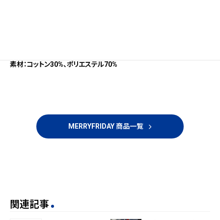
販売店舗：CAViAR PRODUCTS、全国のセレクトショップほか
【商品概要】
価格：各¥9,900（税込）
サイズ：130×160cm
素材：コットン30%、ポリエステル70%
MERRYFRIDAY 商品一覧
関連記事