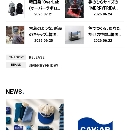
韓国発「OverLab
手のひらサイズの
(オーバーラボ)」が
「MERRYFRIDA
超軽量パッカブル
Y」。韓国発スロー
2026.07.21
2026.06.24
バッグパック発売。
ケットブランド「ME
RRYFRIDAY（メリ
古着のような、新品
色でつくる、あなた
ーフライデー）」と
のキャップ。韓国発
だけの空間。韓国
キュレーションスト
ヘッドウェアブラン
発ライフスタイルブ
2026.06.25
2026.06.22
ア「CAViAR PROD
ド「MASCOMPAN
ランド「BANACO
UCTS（キャビアプ
Y」新作モデル、7月
（バナコ）」のストレ
ロダクツ）」が初コ
RELEASE
CATEGORY
1日(水)発売。
ージラックが日本
ラボ。ジャガード織
初上陸。CAViAR P
BRAND
MERRYFRIDAY
スローケットの世
RODUCTS限定カ
界観をそのまま落
ラーも同時発売。
とし込んだコース
ター、7月1日(水)よ
NEWS
り発売。