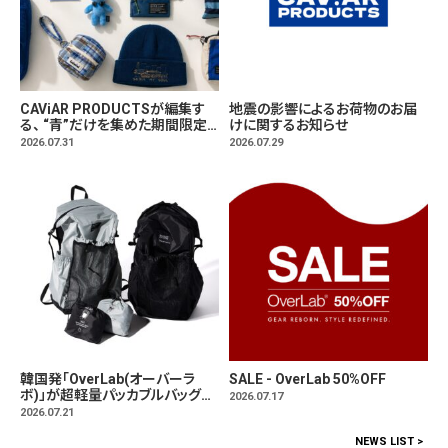
CAViAR PRODUCTSが編集す
地震の影響によるお荷物のお届
る、 “青”だけを集めた期間限定
けに関するお知らせ
マーケット「BLUE MARKET」が
2026.07.31
2026.07.29
横浜に。ブランドではなく、"色"か
ら出会う。
韓国発「OverLab(オーバーラ
SALE - OverLab 50%OFF
ボ)」が超軽量パッカブルバッグパ
2026.07.17
ック発売。
2026.07.21
NEWS LIST >