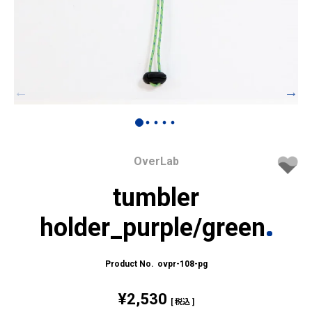
OverLab
tumbler
holder_purple/green
ovpr-108-pg
¥
2,530
税込