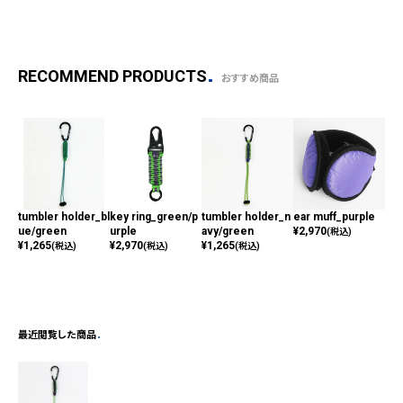
RECOMMEND PRODUCTS
おすすめ商品
tumbler holder_bl
key ring_green/p
tumbler holder_n
ear muff_purple
Col
ue/green
urple
avy/green
¥
2,970
eep
(税込)
¥
1,265
¥
2,970
¥
1,265
¥
3,
(税込)
(税込)
(税込)
最近閲覧した商品