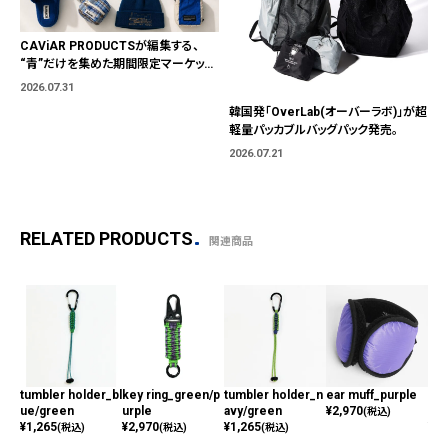
CAViAR PRODUCTSが編集する、
“青”だけを集めた期間限定マーケット
「BLUE MARKET」が横浜に。ブランド
2026.07.31
ではなく、"色"から出会う。
韓国発「OverLab(オーバーラボ)」が超
軽量パッカブルバッグパック発売。
2026.07.21
RELATED PRODUCTS
関連商品
tumbler holder_bl
key ring_green/p
tumbler holder_n
ear muff_purple
Col
ue/green
urple
avy/green
¥
2,970
eep
(税込)
¥
1,265
¥
2,970
¥
1,265
¥
3,
(税込)
(税込)
(税込)