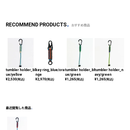
RECOMMEND PRODUCTS
おすすめ商品
tumbler holder_bl
key ring_blue/ora
tumbler holder_bl
tumbler holder_n
ear
ue/yellow
nge
ue/green
avy/green
¥
1,
¥
2,530
¥
2,970
¥
1,265
¥
1,265
(税込)
(税込)
(税込)
(税込)
最近閲覧した商品