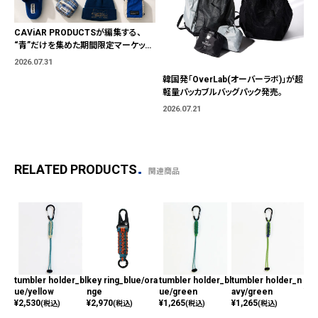
CAViAR PRODUCTSが編集する、
“青”だけを集めた期間限定マーケット
「BLUE MARKET」が横浜に。ブランド
2026.07.31
ではなく、"色"から出会う。
韓国発「OverLab(オーバーラボ)」が超
軽量パッカブルバッグパック発売。
2026.07.21
RELATED PRODUCTS
関連商品
tumbler holder_bl
key ring_blue/ora
tumbler holder_bl
tumbler holder_n
ear
ue/yellow
nge
ue/green
avy/green
¥
1,
¥
2,530
¥
2,970
¥
1,265
¥
1,265
(税込)
(税込)
(税込)
(税込)