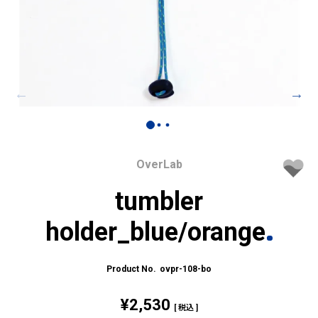
OverLab
tumbler
holder_blue/orange
ovpr-108-bo
¥
2,530
税込