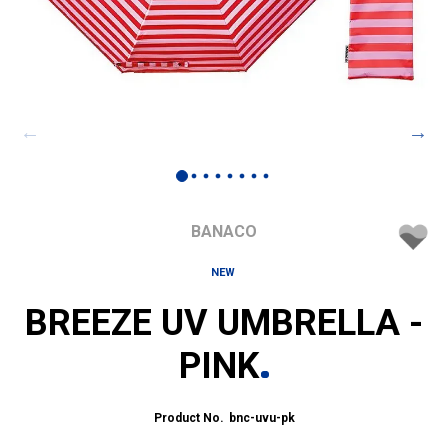
BANACO
NEW
BREEZE UV UMBRELLA -
PINK
bnc-uvu-pk