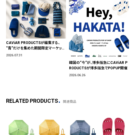
CAViAR PRODUCTSが編集する、
“青”だけを集めた期間限定マーケット
「BLUE MARKET」が横浜に。ブランド
2026.07.31
ではなく、"色"から出会う。
韓国の“今”が、博多阪急にCAViAR P
RODUCTSが博多阪急でPOPUP開催
2026.06.26
RELATED PRODUCTS
関連商品