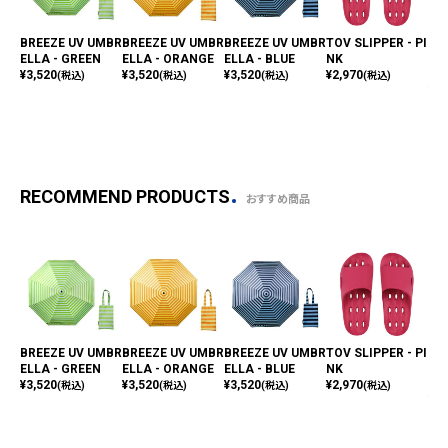
BREEZE UV UMBR
BREEZE UV UMBR
BREEZE UV UMBR
TOV SLIPPER - PI
VI
ELLA - GREEN
ELLA - ORANGE
ELLA - BLUE
NK
OM 
¥
3,520
¥
3,520
¥
3,520
¥
2,970
NK
(税込)
(税込)
(税込)
(税込)
¥
3,
RECOMMEND PRODUCTS
おすすめ商品
BREEZE UV UMBR
BREEZE UV UMBR
BREEZE UV UMBR
TOV SLIPPER - PI
VI
ELLA - GREEN
ELLA - ORANGE
ELLA - BLUE
NK
OM 
¥
3,520
¥
3,520
¥
3,520
¥
2,970
NK
(税込)
(税込)
(税込)
(税込)
¥
3,