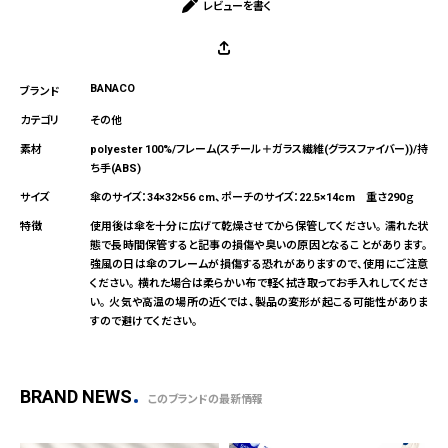
レビューを書く
BANACO
その他
polyester 100%/フレーム(スチール＋ガラス繊維(グラスファイバー))/持
ち手(ABS)
傘のサイズ：34×32×56 cm、ポーチのサイズ：22.5×14cm 重さ290ｇ
使用後は傘を十分に広げて乾燥させてから保管してください。 濡れた状
態で長時間保管すると記事の損傷や臭いの原因となることがあります。
強風の日は傘のフレームが損傷する恐れがありますので、使用にご注意
ください。 横れた場合は柔らかい布で軽く拭き取ってお手入れしてくださ
い。 火気や高温の場所の近くでは、製品の変形が起こる可能性がありま
すので避けてください。
BRAND NEWS
このブランドの最新情報