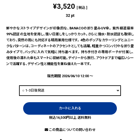
¥
3,520
税込
32
pt
鮮やかなストライプデザインが印象的な、BANACOの折り畳みUV傘。 紫外線遮蔽率
99%認証の生地を使用し、強い日差しをしっかりカット。さらに撥水・耐水認証も取得し
ており、突然の雨にも対応する晴雨兼用仕様です。 4色のポップなカラーリングとユニー
クなパターンは、コーディネートのアクセントとしても活躍。軽量かつコンパクトな折り畳
みタイプで、バッグに入れて気軽に持ち運べます。 持ち手付きの専用ポーチが付属し、
使用後の濡れた傘もスマートに収納可能。デイリーから旅行、アウトドアまで幅広いシー
ンで活躍する、デザイン性と機能性を兼ね備えた一本です。
販売期間
2026/06/10 12:00
〜
カートに入れる
税込16,500円以上 送料無料
この商品についての問い合わせ