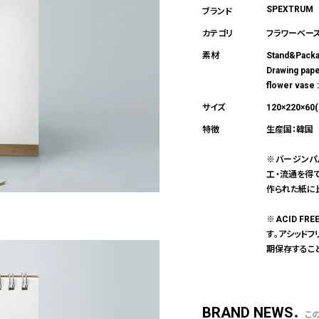
SPEXTRUM
フラワーベー
Stand&Pac
Drawing pa
flower va
120×220×60
生産国：韓国
※バージンパ
工・流通を得
作られた紙に
※ACID F
す。アシッド
期保存するこ
BRAND NEWS
こ