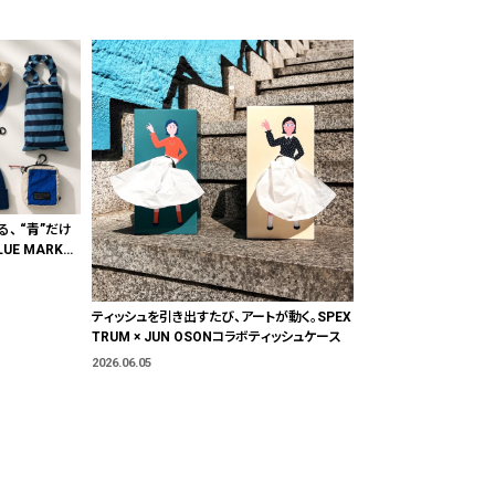
る、 “青”だけ
E MARKE
"色"から出会
ティッシュを引き出すたび、アートが動く。SPEX
TRUM × JUN OSONコラボティッシュケース
2026.06.05