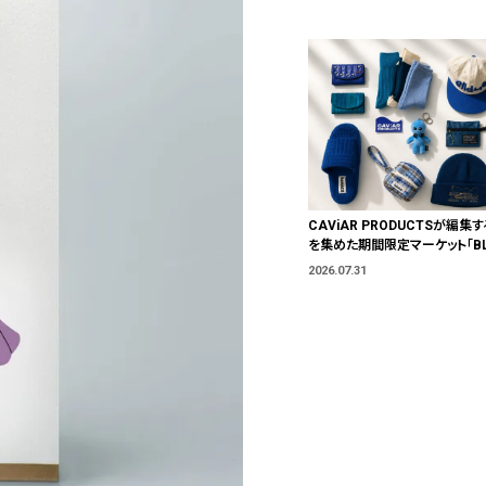
CAViAR PRODUCTSが編集す
を集めた期間限定マーケット「BLU
T」が横浜に。ブランドではなく、
2026.07.31
う。