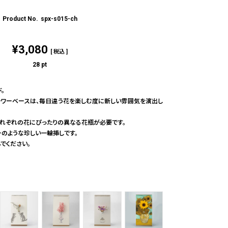
spx-s015-ch
¥
3,080
税込
28
pt
。
ラワーベースは、毎日違う花を楽しむ度に新しい雰囲気を演出し
それぞれの花にぴったりの異なる花瓶が必要です。
ーのような珍しい一輪挿しです。
でください。