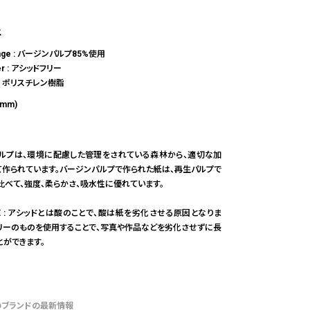
ス
kage : バージンパルプ85%使用
per : アシッドフリー
se : ポリスチレン樹脂
(mm)
ルプは、環境に配慮した管理をされている森林から、適切な加
て作られています。バージンパルプで作られた紙は、再生パルプで
比べて、強度、柔らかさ、吸水性に優れています。
REE : アシッドとは酸のことで、酸は紙を劣化させる原因となりま
フリーのものを使用することで、写真や作品などを劣化させずに長
とができます。
のブランドの最新情報