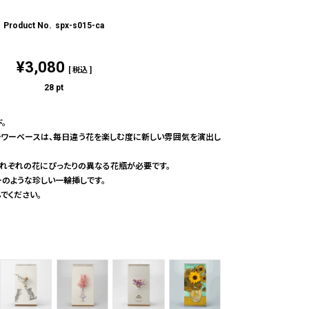
spx-s015-ca
¥
3,080
税込
28
pt
。
ラワーベースは、毎日違う花を楽しむ度に新しい雰囲気を演出し
それぞれの花にぴったりの異なる花瓶が必要です。
ーのような珍しい一輪挿しです。
でください。