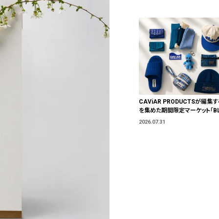
CAViAR PRODUCTSが編集す
を集めた期間限定マーケット「BLU
T」が横浜に。ブランドではなく、
2026.07.31
う。