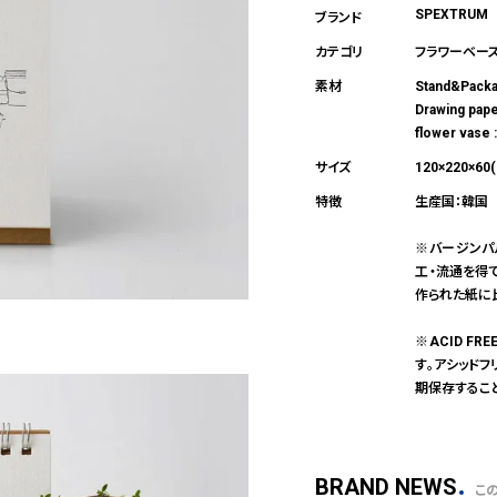
SPEXTRUM
フラワーベー
Stand&Pac
Drawing pa
flower va
120×220×60
生産国：韓国
※バージンパ
工・流通を得
作られた紙に
※ACID F
す。アシッド
期保存するこ
BRAND NEWS
こ