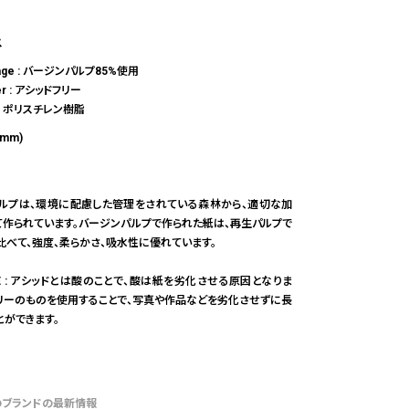
ス
kage : バージンパルプ85%使用
per : アシッドフリー
se : ポリスチレン樹脂
(mm)
ルプは、環境に配慮した管理をされている森林から、適切な加
て作られています。バージンパルプで作られた紙は、再生パルプで
比べて、強度、柔らかさ、吸水性に優れています。
REE : アシッドとは酸のことで、酸は紙を劣化させる原因となりま
フリーのものを使用することで、写真や作品などを劣化させずに長
とができます。
のブランドの最新情報