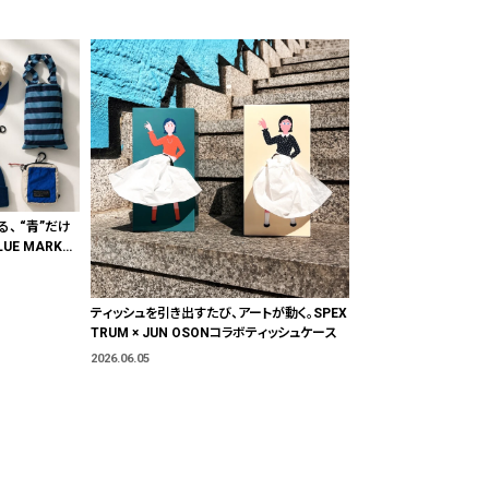
る、 “青”だけ
E MARKE
"色"から出会
ティッシュを引き出すたび、アートが動く。SPEX
TRUM × JUN OSONコラボティッシュケース
2026.06.05